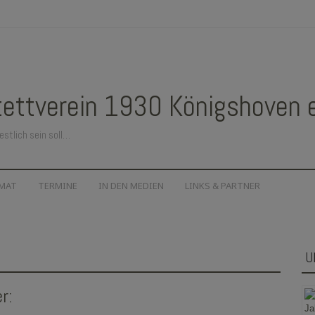
ettverein 1930 Königshoven e.
estlich sein soll…
IMAT
TERMINE
IN DEN MEDIEN
LINKS & PARTNER
U
r: