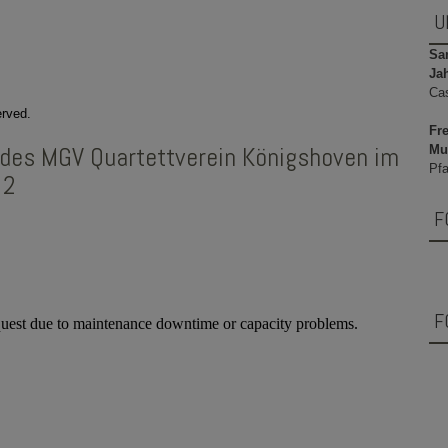
U
Sam
Ja
Ca
erved.
Fre
des MGV Quartettverein Königshoven im
Mu
Pfa
 2
F
F