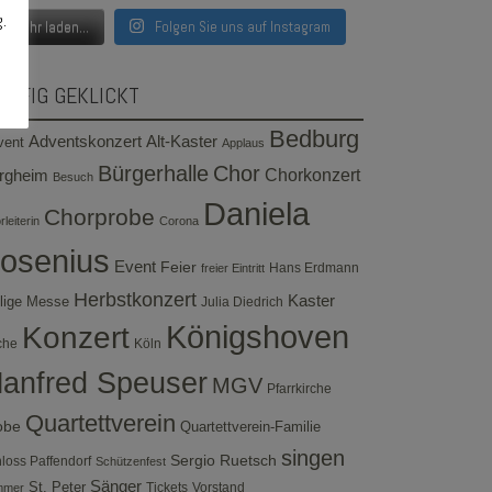
g.
Mehr laden...
Folgen Sie uns auf Instagram
ÄUFIG GEKLICKT
Bedburg
Adventskonzert
Alt-Kaster
vent
Applaus
Bürgerhalle
Chor
rgheim
Chorkonzert
Besuch
Daniela
Chorprobe
leiterin
Corona
osenius
Event
Feier
Hans Erdmann
freier Eintritt
Herbstkonzert
Kaster
lige Messe
Julia Diedrich
Konzert
Königshoven
che
Köln
anfred Speuser
MGV
Pfarrkirche
Quartettverein
obe
Quartettverein-Familie
singen
Sergio Ruetsch
loss Paffendorf
Schützenfest
Sänger
St. Peter
Tickets
Vorstand
mmer