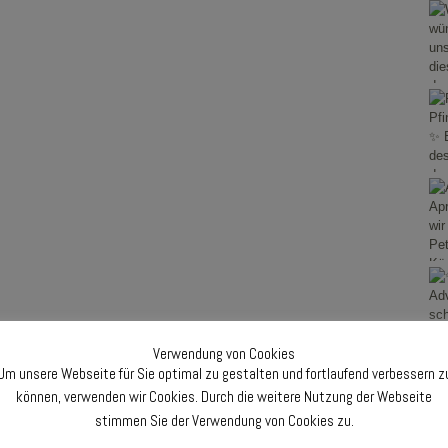
Verwendung von Cookies
erved.
Um unsere Webseite für Sie optimal zu gestalten und fortlaufend verbessern z
können, verwenden wir Cookies. Durch die weitere Nutzung der Webseite
staltung des „25. Advents- &
stimmen Sie der Verwendung von Cookies zu.
kirche St. Peter zu Königshoven