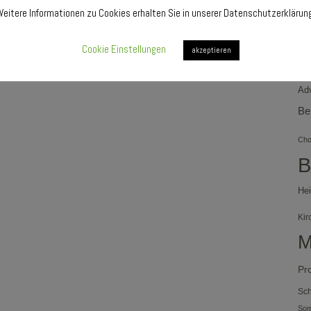
eitere Informationen zu Cookies erhalten Sie in unserer Datenschutzerklärun
Cookie Einstellungen
akzeptieren
H
Ad
Be
Chor
B
Hei
Kir
M
Pr
Sch
So