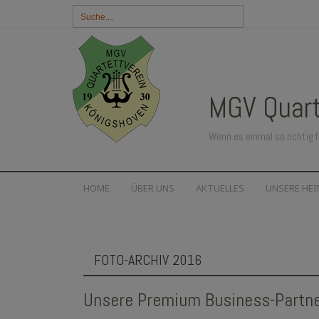
Suchbegriff
eingeben:
MGV Quart
Wenn es einmal so richtig f
SKIP
HOME
ÜBER UNS
AKTUELLES
UNSERE HE
TO
CONTENT
FOTO-ARCHIV 2016
Unsere Premium Business-Partne