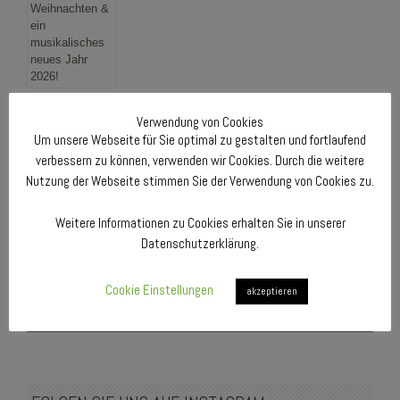
Verwendung von Cookies
UNSERE NÄCHSTEN TERMINE 2026
Um unsere Webseite für Sie optimal zu gestalten und fortlaufend
verbessern zu können, verwenden wir Cookies. Durch die weitere
Samstag, 6. Juni 2026 – 18:00 Uhr:
Nutzung der Webseite stimmen Sie der Verwendung von Cookies zu.
Jahreshauptversammlung
im Probenlokal Hotel „Zum Casino“
Maaßen, Bedburg-Königshoven
Weitere Informationen zu Cookies erhalten Sie in unserer
Freitag, 18. September 2026 – 20:00 Uhr:
Datenschutzerklärung.
Musikalische Gestaltung von „Bedburg betet“
in der Pfarrkirche
St. Martinus, Bedburg-Kirchherten
Cookie Einstellungen
akzeptieren
FOLGEN SIE UNS AUF FACEBOOK