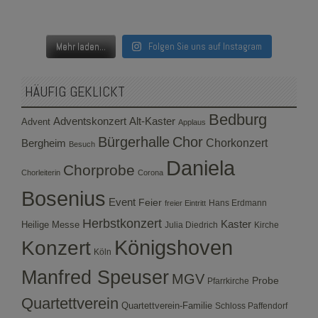
Mehr laden...
Folgen Sie uns auf Instagram
HÄUFIG GEKLICKT
Bedburg
Adventskonzert
Alt-Kaster
Advent
Applaus
Bürgerhalle
Chor
Bergheim
Chorkonzert
Besuch
Daniela
Chorprobe
Chorleiterin
Corona
Bosenius
Event
Feier
Hans Erdmann
freier Eintritt
Herbstkonzert
Kaster
Heilige Messe
Julia Diedrich
Kirche
Konzert
Königshoven
Köln
Manfred Speuser
MGV
Probe
Pfarrkirche
Quartettverein
Quartettverein-Familie
Schloss Paffendorf