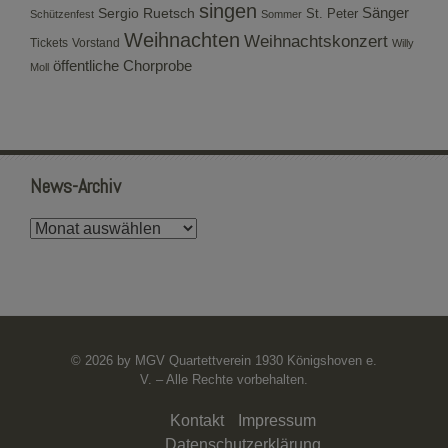
singen
Sergio Ruetsch
Sänger
St. Peter
Schützenfest
Sommer
Weihnachten
Weihnachtskonzert
Tickets
Vorstand
Willy
öffentliche Chorprobe
Moll
News-Archiv
News-
Archiv
© 2026 by MGV Quartettverein 1930 Königshoven e.
V. – Alle Rechte vorbehalten.
Kontakt
Impressum
Datenschutzerklärung