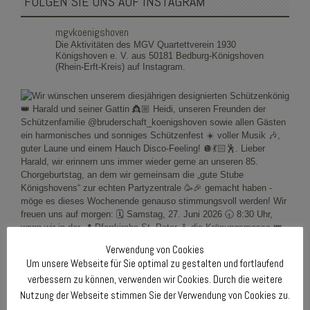
FOLGEN SIE UNS AUF INSTAGRAM
mgvkoenigshoven
Die Aktivitäten des MGV Quartettverein 1930
Königshoven e. V. aus 50181 Bedburg-Königshoven
(Rhein-Erft-Kreis) auf Instagram.
Verwendung von Cookies
Um unsere Webseite für Sie optimal zu gestalten und fortlaufend
verbessern zu können, verwenden wir Cookies. Durch die weitere
Nutzung der Webseite stimmen Sie der Verwendung von Cookies zu.