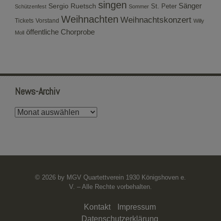
singen
Sergio Ruetsch
Sänger
St. Peter
Schützenfest
Sommer
Weihnachten
Weihnachtskonzert
Tickets
Vorstand
Willy
öffentliche Chorprobe
Moll
News-Archiv
News-
Archiv
© 2026 by MGV Quartettverein 1930 Königshoven e.
V. – Alle Rechte vorbehalten.
Kontakt
Impressum
Datenschutzerklärung