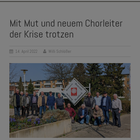
SKIP
TO
Mit Mut und neuem Chorleiter
CONTENT
der Krise trotzen
14. April 2022
Willi Schlößer