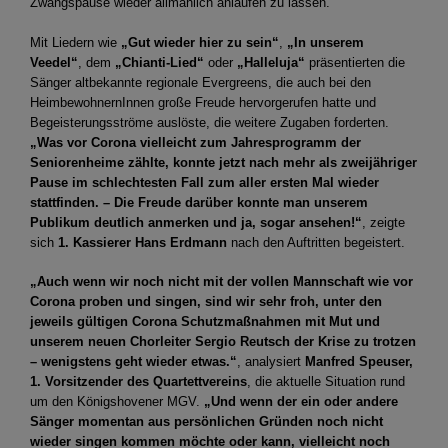
Zwangspause wieder allmählich anlaufen zu lassen.
Mit Liedern wie
„Gut wieder hier zu sein“
,
„In unserem
Veedel“
, dem
„Chianti-Lied“
oder
„Halleluja“
präsentierten die
Sänger altbekannte regionale Evergreens, die auch bei den
HeimbewohnernInnen große Freude hervorgerufen hatte und
Begeisterungsströme auslöste, die weitere Zugaben forderten.
„Was vor Corona vielleicht zum Jahresprogramm der
Seniorenheime zählte, konnte jetzt nach mehr als zweijähriger
Pause im schlechtesten Fall zum aller ersten Mal wieder
stattfinden. – Die Freude darüber konnte man unserem
Publikum deutlich anmerken und ja, sogar ansehen!“
, zeigte
sich
1. Kassierer Hans Erdmann
nach den Auftritten begeistert.
„Auch wenn wir noch nicht mit der vollen Mannschaft wie vor
Corona proben und singen, sind wir sehr froh, unter den
jeweils gültigen Corona Schutzmaßnahmen mit Mut und
unserem neuen Chorleiter Sergio Reutsch der Krise zu trotzen
– wenigstens geht wieder etwas.“
, analysiert
Manfred Speuser,
1. Vorsitzender des Quartettvereins
, die aktuelle Situation rund
um den Königshovener MGV.
„Und wenn der ein oder andere
Sänger momentan aus persönlichen Gründen noch nicht
wieder singen kommen möchte oder kann, vielleicht noch