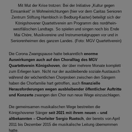
Mit Mut der Krise trotzen: Bei der Initiative „Kultur gegen
Einsamkeit“ in Wohneinrichtungen (hier vor dem Caritas Senioren
Zentrum Stiftung Hambloch in Bedburg-Kaster) beteiligt sich der
Königshovener Quartettverein am Programm des nordrhein-
westfälischen Landtags. So spielen und singen noch bis Ende
Mai Chöre, Musikvereine und Instrumentalgruppen vor und in
Seniorenheimen des ganzen Landes. (Foto: MGV Quartettverein)
Die Corona Zwangspause hatte bekanntlich
enorme
Auswirkungen auch auf den Choralltag des MGV
Quartettverein Königshoven
, der über mehrere Monate komplett
zum Erliegen kam. Nicht nur der ausbleibende soziale Austausch
während der wöchentlichen Chorproben zwischen den Sängern
haben die Chorfamilie hart getroffen, auch
finanzielle
Herausforderungen wegen ausbleibender öffentlicher Auftritte
und Konzerte
zwangen den Chor nun neue Wege einzuschlagen.
Die gemeinsamen musikalischen Wege bestreiten die
Königshovener Sänger
seit 2021 mit ihrem neuen – und
altbekannten – Chorleiter Sergio Ruetsch
, der bereits von April
2011 bis Dezember 2015 die musikalische Leitung übernommen
hatte.