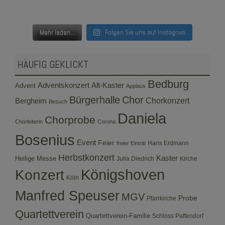
Mehr laden...
Folgen Sie uns auf Instagram
HÄUFIG GEKLICKT
Bedburg
Adventskonzert
Alt-Kaster
Advent
Applaus
Bürgerhalle
Chor
Bergheim
Chorkonzert
Besuch
Daniela
Chorprobe
Chorleiterin
Corona
Bosenius
Event
Feier
Hans Erdmann
freier Eintritt
Herbstkonzert
Kaster
Heilige Messe
Julia Diedrich
Kirche
Konzert
Königshoven
Köln
Manfred Speuser
MGV
Probe
Pfarrkirche
Quartettverein
Quartettverein-Familie
Schloss Paffendorf