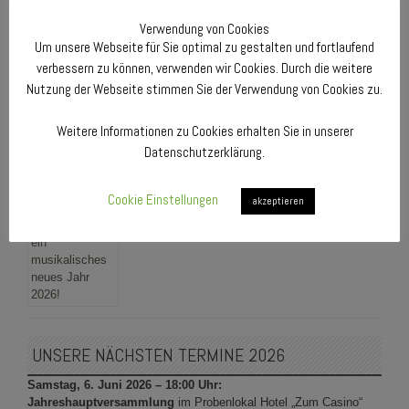
Verwendung von Cookies
Um unsere Webseite für Sie optimal zu gestalten und fortlaufend
verbessern zu können, verwenden wir Cookies. Durch die weitere
Nutzung der Webseite stimmen Sie der Verwendung von Cookies zu.
Weitere Informationen zu Cookies erhalten Sie in unserer
Weihnachtsgrüße vom Quartettverein: Fröhliche
Datenschutzerklärung.
Weihnachten & ein musikalisches neues Jahr 2026!
19. Dezember 2025
Cookie Einstellungen
akzeptieren
UNSERE NÄCHSTEN TERMINE 2026
Samstag, 6. Juni 2026 – 18:00 Uhr:
Jahreshauptversammlung
im Probenlokal Hotel „Zum Casino“