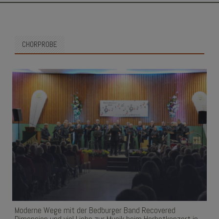
SKIP
TO
CONTENT
CHORPROBE
Moderne Wege mit der Bedburger Band Recovered