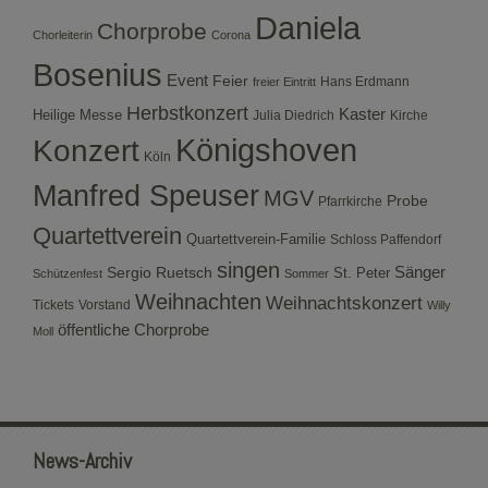
Daniela
Chorprobe
Chorleiterin
Corona
Bosenius
Event
Feier
Hans Erdmann
freier Eintritt
Herbstkonzert
Kaster
Heilige Messe
Julia Diedrich
Kirche
Konzert
Königshoven
Köln
Manfred Speuser
MGV
Probe
Pfarrkirche
Quartettverein
Quartettverein-Familie
Schloss Paffendorf
singen
Sergio Ruetsch
Sänger
St. Peter
Schützenfest
Sommer
Weihnachten
Weihnachtskonzert
Tickets
Vorstand
Willy
öffentliche Chorprobe
Moll
News-Archiv