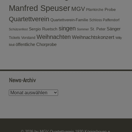
Manfred Speuser
MGV
Probe
Pfarrkirche
Quartettverein
Quartettverein-Familie
Schloss Paffendorf
singen
Sergio Ruetsch
Sänger
St. Peter
Schützenfest
Sommer
Weihnachten
Weihnachtskonzert
Tickets
Vorstand
Willy
öffentliche Chorprobe
Moll
News-Archiv
News-
Archiv
© 2026 by MGV Quartettverein 1930 Königshoven e.