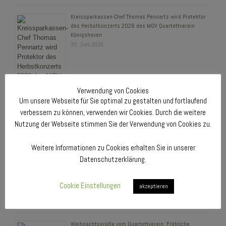
Kreissparkassen-Chef Thomas Pennartz wird Protektor
des Herbstkonzerts 2026 des MGV Quartettverein
Königshoven
20. Juni 2026
Verwendung von Cookies
Um unsere Webseite für Sie optimal zu gestalten und fortlaufend
verbessern zu können, verwenden wir Cookies. Durch die weitere
Ehrung langjähriger Sänger – Jahresmesse des MGV
Nutzung der Webseite stimmen Sie der Verwendung von Cookies zu.
Quartettverein 1930 Königshoven e. V.
1. Mai 2026
Weitere Informationen zu Cookies erhalten Sie in unserer
Datenschutzerklärung.
Cookie Einstellungen
akzeptieren
Weihnachtsgrüße vom Quartettverein: Fröhliche