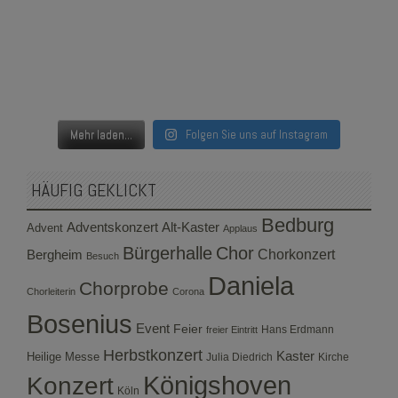
Mehr laden...
Folgen Sie uns auf Instagram
HÄUFIG GEKLICKT
Bedburg
Adventskonzert
Alt-Kaster
Advent
Applaus
Bürgerhalle
Chor
Bergheim
Chorkonzert
Besuch
Daniela
Chorprobe
Chorleiterin
Corona
Bosenius
Event
Feier
Hans Erdmann
freier Eintritt
Herbstkonzert
Kaster
Heilige Messe
Julia Diedrich
Kirche
Konzert
Königshoven
Köln