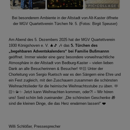
Bei besonderem Ambiente in der Altstadt von Alt-Kaster öffnete
der MGV Quartettverein Türchen Nr. 5. (Fotos: Birgit Speuser)
Am Abend des 5. Dezembers 2025 hat der MGV Quartettverein
1930 Königshoven e. V. 🎄🎵 🎶 das
5. Türchen des
„begehbaren Adventskalenders“ bei Familie Bußmannn
geöffnet. Immer wieder eine ganz besondere vorweihnachtliche
Atmosphäre in der Altstadt von Bedburg-Kaster – vielen lieben
Dank an alle Besucherinnen & Besucher! 🫶🏻 Unter der
Chorleitung von Sergio Ruetsch war es den Sängern eine Ehre und
ein Fest zugleich, mit den Zuschauern zusammen die schönsten
Weihnachtslieder für die heimische Weihnachtsstube zu üben. 🫶
🏻✨💫✨ Jetzt kann Weihnachten kommen, oder?! – Wir hören
uns! Seid schön lieb zueinander: „Die schönsten Geschenke 🎁
sind die kleinen Dinge, die das Herz erwärmen lassen!“ ❤️
Willi Schlößer, Pressesprecher