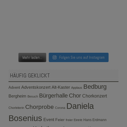
Mehr laden...
Folgen Sie uns auf Instagram
HÄUFIG GEKLICKT
Bedburg
Adventskonzert
Alt-Kaster
Advent
Applaus
Bürgerhalle
Chor
Bergheim
Chorkonzert
Besuch
Daniela
Chorprobe
Chorleiterin
Corona
Bosenius
Event
Feier
Hans Erdmann
freier Eintritt