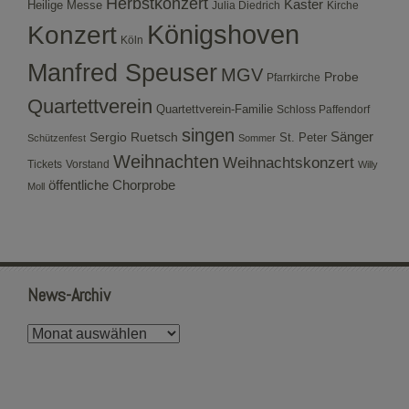
Herbstkonzert
Kaster
Heilige Messe
Julia Diedrich
Kirche
Konzert
Königshoven
Köln
Manfred Speuser
MGV
Probe
Pfarrkirche
Quartettverein
Quartettverein-Familie
Schloss Paffendorf
singen
Sergio Ruetsch
Sänger
St. Peter
Schützenfest
Sommer
Weihnachten
Weihnachtskonzert
Tickets
Vorstand
Willy
öffentliche Chorprobe
Moll
News-Archiv
News-
Archiv