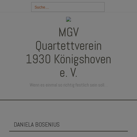
Suchbegriff
eingeben:
MGV
Quartettverein
1930 Königshoven
e. V.
Wenn es einmal so richtig festlich sein soll…
SKIP
TO
CONTENT
DANIELA BOSENIUS