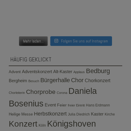
Mehr laden...
Folgen Sie uns auf Instagram
HÄUFIG GEKLICKT
Bedburg
Adventskonzert
Alt-Kaster
Advent
Applaus
Bürgerhalle
Chor
Bergheim
Chorkonzert
Besuch
Daniela
Chorprobe
Chorleiterin
Corona
Bosenius
Event
Feier
Hans Erdmann
freier Eintritt
Herbstkonzert
Kaster
Heilige Messe
Julia Diedrich
Kirche
Konzert
Königshoven
Köln