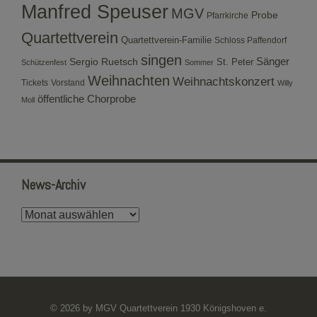
Manfred Speuser
MGV
Probe
Pfarrkirche
Quartettverein
Quartettverein-Familie
Schloss Paffendorf
singen
Sergio Ruetsch
Sänger
St. Peter
Schützenfest
Sommer
Weihnachten
Weihnachtskonzert
Tickets
Vorstand
Willy
öffentliche Chorprobe
Moll
News-Archiv
News-
Archiv
© 2026 by MGV Quartettverein 1930 Königshoven e.