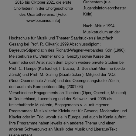
Orchestern (u.a.
2016 bis Oktober 2021 die erste
Jugendsinfonieorchester
Chorleiterin in der Chorgeschichte
Köln)
des Quartettvereins. [Foto:
www.bosenius.info]
Nach Abitur 1994
Musikstudium an der
Hochschule für Musik und Theater Saarbrücken (Hauptfach
Gesang bei Prof. R. Gilvan); 1999 Abschlussdiplom;
Bayreuth-Stipendiatin des Richard-Wagner-Verbandes Köln (1996);
Meisterkurse (K. Widmer und S. Geszty) sowie Kurse der
Commedia dell´Arte; nach dem Diplom weitere private Studien bei
Prof. C. Hampe (Karlsruhe), I. Buzea, B. Bosshart-Mumme (beide
Zürich) und Prof. M. Galling (Saarbrücken); Mitglied der NOZ
(Neue Opernschule Zürich) und des Operngesangstudio Zürich,
dort auch als Korrepetitorin tätig (2001-03)
Verschiedene Engagements an Theatern (Oper, Operette, Musical)
in Deutschland, Luxemburg und der Schweiz; seit 2005 als
freischaffende Musikerin, Engagements v. a. mit eigenen
Programmen: Musikalische Kleinkunst für Gesang, Moderation und
Klavier oder im Trio, womit sie in Europa und auch in Kenia auftritt.
Ihre Programme haben jeweils ein anderes Thema und einen
anderen Schwerpunkt an Musik oder Musik und Literatur/Text
(siehe unten).