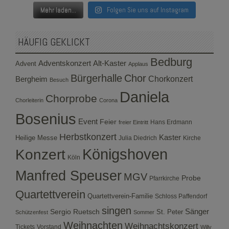
Mehr laden...
Folgen Sie uns auf Instagram
HÄUFIG GEKLICKT
Bedburg
Adventskonzert
Alt-Kaster
Advent
Applaus
Bürgerhalle
Chor
Bergheim
Chorkonzert
Besuch
Daniela
Chorprobe
Chorleiterin
Corona
Bosenius
Event
Feier
Hans Erdmann
freier Eintritt
Herbstkonzert
Kaster
Heilige Messe
Julia Diedrich
Kirche
Konzert
Königshoven
Köln
Manfred Speuser
MGV
Probe
Pfarrkirche
Quartettverein
Quartettverein-Familie
Schloss Paffendorf
singen
Sergio Ruetsch
Sänger
St. Peter
Schützenfest
Sommer
Weihnachten
Weihnachtskonzert
Tickets
Vorstand
Willy