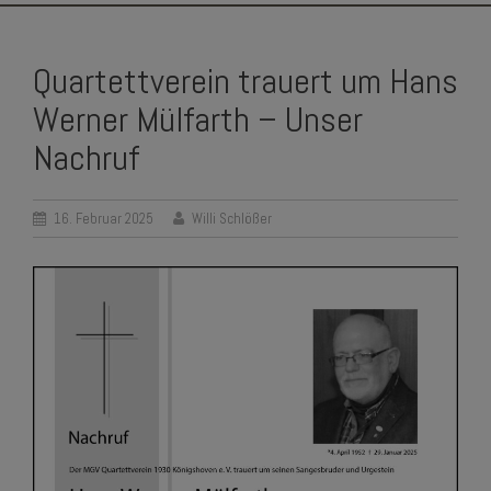
SKIP
TO
Quartettverein trauert um Hans
CONTENT
Werner Mülfarth – Unser
Nachruf
16. Februar 2025
Willi Schlößer