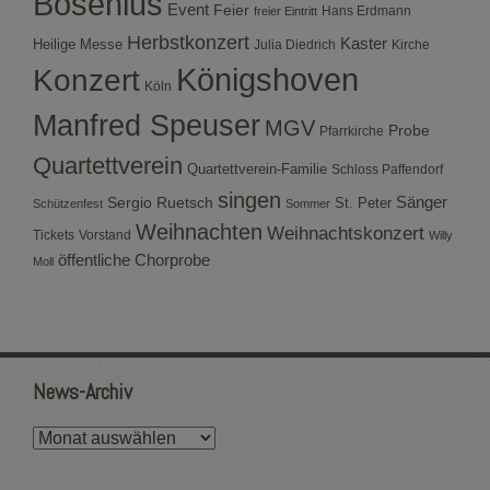
Bosenius
Event
Feier
Hans Erdmann
freier Eintritt
Herbstkonzert
Kaster
Heilige Messe
Julia Diedrich
Kirche
Konzert
Königshoven
Köln
Manfred Speuser
MGV
Probe
Pfarrkirche
Quartettverein
Quartettverein-Familie
Schloss Paffendorf
singen
Sergio Ruetsch
Sänger
St. Peter
Schützenfest
Sommer
Weihnachten
Weihnachtskonzert
Tickets
Vorstand
Willy
öffentliche Chorprobe
Moll
News-Archiv
News-
Archiv