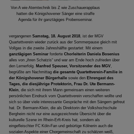
Von A wie Atemtechnik bis Z wie Zuschauerapplaus
hatten die Königshovener Sänger eine straffe
Agenda für ihr ganztägiges Probenseminar.
vergangenen
Samstag, 18. August 2018
, ist der MGV
Quartettverein wieder zurück aus der Sommerpause gleich mit
Vollgas in die zweite Jahreshälfte gestartet: Mit einem
ganztägigen Seminar
forderte
Chorleiterin Daniela Bosenius
alles von „ihren Schatzis“ und war am Ende hoch zufrieden über
den Lernerfolg.
Manfred Speuser, Vorsitzender des MGV
,
begrüßte am Nachmittag
die gesamte Quartettverein-Familie in
der Königshovener Bürgerhalle
sowie den
Ehrengast des
Tages, die
diesjährige Protektorin, Frau Dr. Ute Bermann-
Klein
, die sich mit ihrem Mann gemeinsam einen weiteren
persönlichen Eindruck vom Quartettverein verschaffen wollte und
sich so über viele interessante Gespräche mit den Sängern gefreut
hat. Dr. Bermann-Klein, die als Direktorin der Volkshochschule
Bergheim nicht nur eine ausgezeichnete Übersicht über die
kulturelle Szene im Rhein-Erft-Kreis hat, sondern als
eingefleischter FC Köln-Fan und gebürtige Kölnerin auch die
sozialen Aspekte einer Chorgemeinschaft zu schätzen weiß,