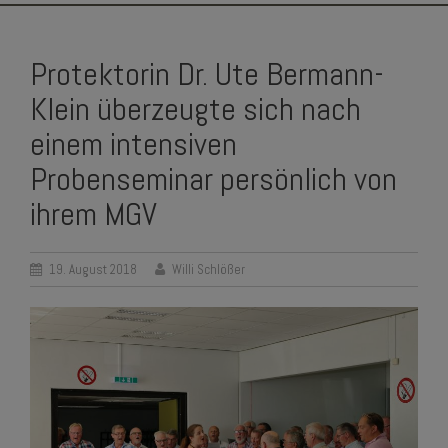
SKIP
TO
Protektorin Dr. Ute Bermann-
CONTENT
Klein überzeugte sich nach
einem intensiven
Probenseminar persönlich von
ihrem MGV
19. August 2018
Willi Schlößer