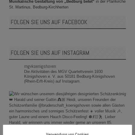
Musikalische Gestaltung von „Bedburg betet“
in der Pfarrkirche
St. Martinus, Bedburg-Kirchherten
FOLGEN SIE UNS AUF FACEBOOK
FOLGEN SIE UNS AUF INSTAGRAM
mgvkoenigshoven
Die Aktivitäten des MGV Quartettverein 1930
Königshoven e. V. aus 50181 Bedburg-Königshoven
(Rhein-Erft-Kreis) auf Instagram.
Verwendung von Cookies