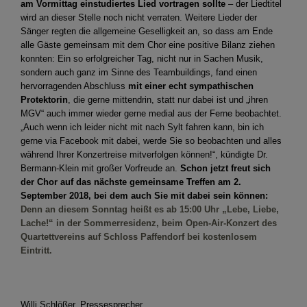
am Vormittag
einstudiertes Lied vortragen sollte
– der Liedtitel
wird an dieser Stelle noch nicht verraten. Weitere Lieder der
Sänger regten die allgemeine Geselligkeit an, so dass am Ende
alle Gäste gemeinsam mit dem Chor eine positive Bilanz ziehen
konnten: Ein so erfolgreicher Tag, nicht nur in Sachen Musik,
sondern auch ganz im Sinne des Teambuildings, fand einen
hervorragenden Abschluss
mit einer echt sympathischen
Protektorin
, die gerne mittendrin, statt nur dabei ist und „ihren
MGV“ auch immer wieder gerne medial aus der Ferne beobachtet.
„Auch wenn ich leider nicht mit nach Sylt fahren kann, bin ich
gerne via Facebook mit dabei, werde Sie so beobachten und alles
während Ihrer Konzertreise mitverfolgen können!“, kündigte Dr.
Bermann-Klein mit großer Vorfreude an.
Schon jetzt freut sich
der Chor auf das nächste gemeinsame Treffen am 2.
September 2018, bei dem auch Sie mit dabei sein können:
Denn an diesem Sonntag heißt es ab 15:00 Uhr „Lebe, Liebe,
Lache!“ in der Sommerresidenz, beim Open-Air-Konzert des
Quartettvereins auf Schloss Paffendorf bei kostenlosem
Eintritt.
Willi Schlößer, Pressesprecher