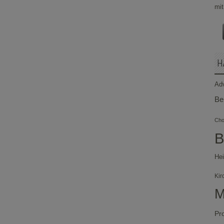
H
Ad
Be
Chor
B
Hei
Kir
M
Pr