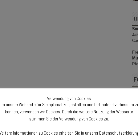
U
Sam
Ja
Ca
Fre
Mu
Pfa
F
Verwendung von Cookies
Um unsere Webseite für Sie optimal zu gestalten und fortlaufend verbessern z
F
können, verwenden wir Cookies. Durch die weitere Nutzung der Webseite
stimmen Sie der Verwendung von Cookies zu.
eitere Informationen zu Cookies erhalten Sie in unserer Datenschutzerklärun