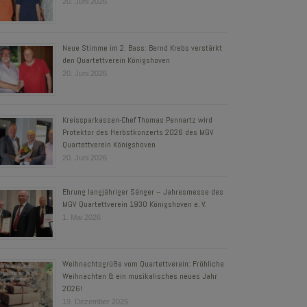
20. Juni 2026
Neue Stimme im 2. Bass: Bernd Krebs verstärkt
den Quartettverein Königshoven
20. Juni 2026
Kreissparkassen-Chef Thomas Pennartz wird
Protektor des Herbstkonzerts 2026 des MGV
Quartettverein Königshoven
20. Juni 2026
Ehrung langjähriger Sänger – Jahresmesse des
MGV Quartettverein 1930 Königshoven e. V.
1. Mai 2026
Weihnachtsgrüße vom Quartettverein: Fröhliche
Weihnachten & ein musikalisches neues Jahr
2026!
19. Dezember 2025