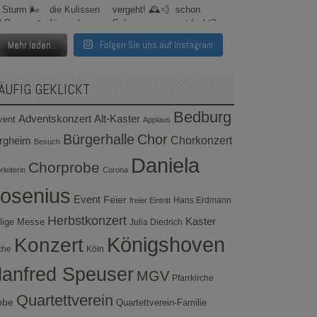
Mehr laden...
Folgen Sie uns auf Instagram
ÄUFIG GEKLICKT
Bedburg
Adventskonzert
Alt-Kaster
vent
Applaus
Bürgerhalle
Chor
rgheim
Chorkonzert
Besuch
Daniela
Chorprobe
leiterin
Corona
osenius
Event
Feier
Hans Erdmann
freier Eintritt
Herbstkonzert
Kaster
lige Messe
Julia Diedrich
Konzert
Königshoven
che
Köln
anfred Speuser
MGV
Pfarrkirche
Quartettverein
obe
Quartettverein-Familie