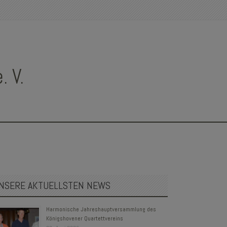
 V.
NSERE AKTUELLSTEN NEWS
Harmonische Jahreshauptversammlung des
Königshovener Quartettvereins