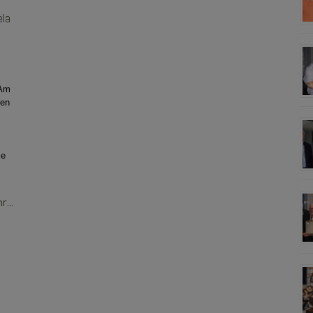
ela
 Am
ien
ie
...