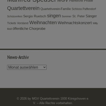
MGV
Probe
Pfarrkirche
Quartettverein
Quartettverein-Familie
Schloss Paffendorf
singen
Sergio Ruetsch
Sänger
St. Peter
Schützenfest
Sommer
Weihnachten
Weihnachtskonzert
Tickets
Vorstand
Willy
öffentliche Chorprobe
Moll
News-Archiv
News-
Archiv
© 2026 by MGV Quartettverein 1930 Königshoven e.
V. – Alle Rechte vorbehalten.