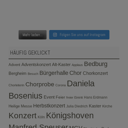
Mehr laden...
Folgen Sie uns auf Instagram
HÄUFIG GEKLICKT
Bedburg
Adventskonzert
Alt-Kaster
Advent
Applaus
Bürgerhalle
Chor
Bergheim
Chorkonzert
Besuch
Daniela
Chorprobe
Chorleiterin
Corona
Bosenius
Event
Feier
Hans Erdmann
freier Eintritt
Herbstkonzert
Kaster
Heilige Messe
Julia Diedrich
Kirche
Konzert
Königshoven
Köln
Manfred Speuser