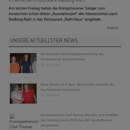
öffentlichen Chorprobe in Bedburg-Rath
Am letzten Freitag hatten die Königshovener Sänger zum
inzwischen schon dritten „Auswärtsspiel“ alle Interessierten nach
Bedburg-Rath in das Restaurant „Rath-Haus“ eingelade...
mehr...
UNSERE AKTUELLSTEN NEWS
Harmonische Jahreshauptversammlung des
Königshovener Quartettvereins
20. Juni 2026
Neue Stimme im 2. Bass: Bernd Krebs verstärkt den
Quartettverein Königshoven
20. Juni 2026
Kreissparkassen-Chef Thomas Pennartz wird Protektor
des Herbstkonzerts 2026 des MGV Quartettverein
Königshoven