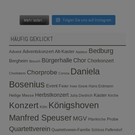
Mehr laden...
Folgen Sie uns auf Instagram
HÄUFIG GEKLICKT
Bedburg
Adventskonzert
Alt-Kaster
Advent
Applaus
Bürgerhalle
Chor
Bergheim
Chorkonzert
Besuch
Daniela
Chorprobe
Chorleiterin
Corona
Bosenius
Event
Feier
Hans Erdmann
freier Eintritt
Herbstkonzert
Kaster
Heilige Messe
Julia Diedrich
Kirche
Konzert
Königshoven
Köln
Manfred Speuser
MGV
Probe
Pfarrkirche
Quartettverein
Quartettverein-Familie
Schloss Paffendorf