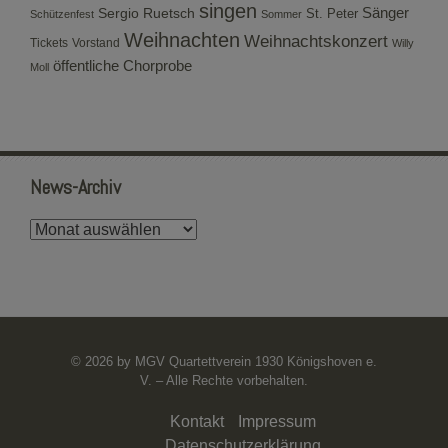
singen
Sergio Ruetsch
Sänger
St. Peter
Schützenfest
Sommer
Weihnachten
Weihnachtskonzert
Tickets
Vorstand
Willy
öffentliche Chorprobe
Moll
News-Archiv
News-
Archiv
© 2026 by MGV Quartettverein 1930 Königshoven e.
V. – Alle Rechte vorbehalten.
Kontakt
Impressum
Datenschutzerklärung