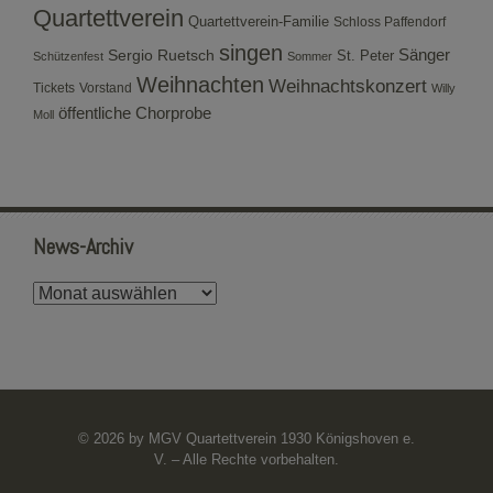
Quartettverein
Quartettverein-Familie
Schloss Paffendorf
singen
Sergio Ruetsch
Sänger
St. Peter
Schützenfest
Sommer
Weihnachten
Weihnachtskonzert
Tickets
Vorstand
Willy
öffentliche Chorprobe
Moll
News-Archiv
News-
Archiv
© 2026 by MGV Quartettverein 1930 Königshoven e.
V. – Alle Rechte vorbehalten.