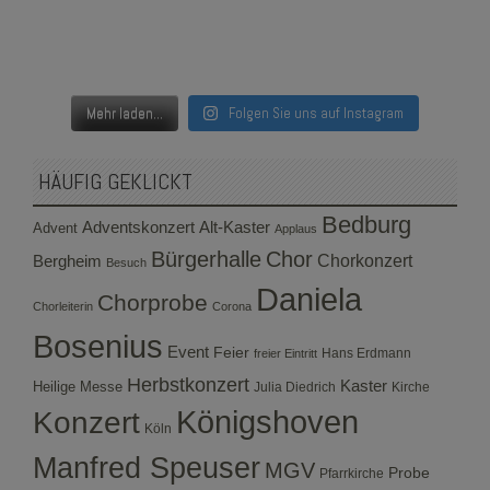
Mehr laden...
Folgen Sie uns auf Instagram
HÄUFIG GEKLICKT
Bedburg
Adventskonzert
Alt-Kaster
Advent
Applaus
Bürgerhalle
Chor
Bergheim
Chorkonzert
Besuch
Daniela
Chorprobe
Chorleiterin
Corona
Bosenius
Event
Feier
Hans Erdmann
freier Eintritt
Herbstkonzert
Kaster
Heilige Messe
Julia Diedrich
Kirche
Konzert
Königshoven
Köln
Manfred Speuser
MGV
Probe
Pfarrkirche