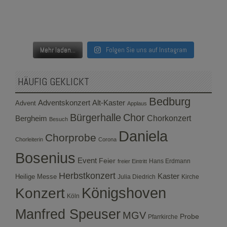
Mehr laden...
Folgen Sie uns auf Instagram
HÄUFIG GEKLICKT
Bedburg
Adventskonzert
Alt-Kaster
Advent
Applaus
Bürgerhalle
Chor
Bergheim
Chorkonzert
Besuch
Daniela
Chorprobe
Chorleiterin
Corona
Bosenius
Event
Feier
Hans Erdmann
freier Eintritt
Herbstkonzert
Kaster
Heilige Messe
Julia Diedrich
Kirche
Konzert
Königshoven
Köln
Manfred Speuser
MGV
Probe
Pfarrkirche