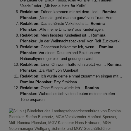
Die Lieder der Bläck Fööss. Aber vor allem „En unsrem
Veedel“ oder „Mir han e Hätz für Kölle“.
Redaktion:
Tränen kommen mir bei dem Lied…
Romina
Plonsker:
„Niemals geht man so ganz“ von Trude Herr.
Redaktion:
Das schönste Volkslied ist…
Romina
Plonsker:
„Alle meine Entchen“ aus Kindertagen.
Redaktion:
Mein liebstes Kinderlied ist…
Romina
Plonsker:
„In der Weihnachtsbäckerei“ von Rolf Zuckowski.
Redaktion:
Gänsehaut bekomme ich, wenn…
Romina
Plonsker:
Vor einem Deutschland Spiel unsere
Nationalhymne gespielt und gesungen wird.
Redaktion:
Einen Ohrwurm hatte ich zuletzt von…
Romina
Plonsker:
„Dä Plan“ von Querbeat.
Redaktion:
Ich würde gerne einmal zusammen singen mit…
Romina Plonsker:
Erry Stoklosa
Redaktion:
Ohne Singen würde ich…
Romina
Plonsker:
Wahrscheinlich vielen Leuten meine schiefen
Töne ersparen.