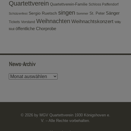
Quartettverein
Quartettverein-Familie
Schloss Paffendorf
singen
Sergio Ruetsch
Sänger
St. Peter
Schützenfest
Sommer
Weihnachten
Weihnachtskonzert
Tickets
Vorstand
Willy
öffentliche Chorprobe
Moll
News-Archiv
News-
Archiv
© 2026 by MGV Quartettverein 1930 Königshoven e.
V. – Alle Rechte vorbehalten.