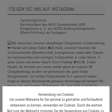
FOLGEN SIE UNS AUF INSTAGRAM
mgvkoenigshoven
Die Aktivitäten des MGV Quartettverein 1930
Königshoven e. V. aus 50181 Bedburg-Königshoven
(Rhein-Erft-Kreis) auf Instagram.
Verwendung von Cookies
Um unsere Webseite für Sie optimal zu gestalten und fortlaufend
verbessern zu können, verwenden wir Cookies. Durch die weitere
Nutzung der Webseite stimmen Sie der Verwendung von Cookies zu.