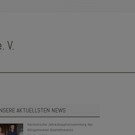
 V.
NSERE AKTUELLSTEN NEWS
Harmonische Jahreshauptversammlung des
Königshovener Quartettvereins