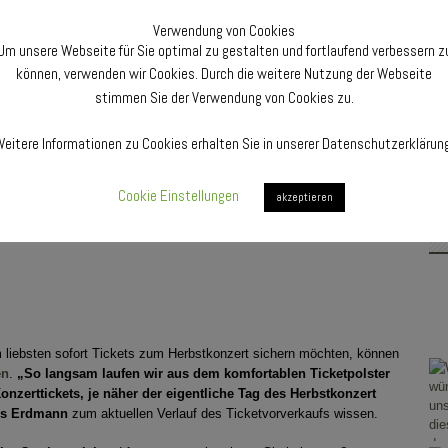
Ca
Verwendung von Cookies
Fre
Um unsere Webseite für Sie optimal zu gestalten und fortlaufend verbessern z
Mu
können, verwenden wir Cookies. Durch die weitere Nutzung der Webseite
Pfa
stimmen Sie der Verwendung von Cookies zu.
F
eitere Informationen zu Cookies erhalten Sie in unserer Datenschutzerklärun
Cookie Einstellungen
akzeptieren
F
m liebsten sofort Tickets zum Herbstkonzert sichern möchten, können
en
.
„So langsam laufen wir aus dem komfortablen Ticketpolster
onzerttickets, je näher der eigentliche Tag des Herbstkonzert
ns Erdmann
zum aktuellen Verlauf des Ticketvorverkaufs wissen.