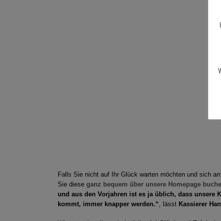
W
Falls Sie nicht auf Ihr Glück warten möchten und sich a
Sie diese
ganz bequem über unsere Homepage buch
und aus den Vorjahren ist es ja üblich, dass unsere K
kommt, immer knapper werden.“
, lässt
Kassierer Ha