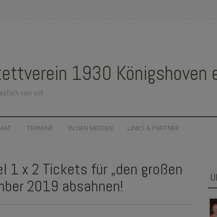
ettverein 1930 Königshoven e.
estlich sein soll…
IMAT
TERMINE
IN DEN MEDIEN
LINKS & PARTNER
 1 x 2 Tickets für „den großen
U
ember 2019 absahnen!