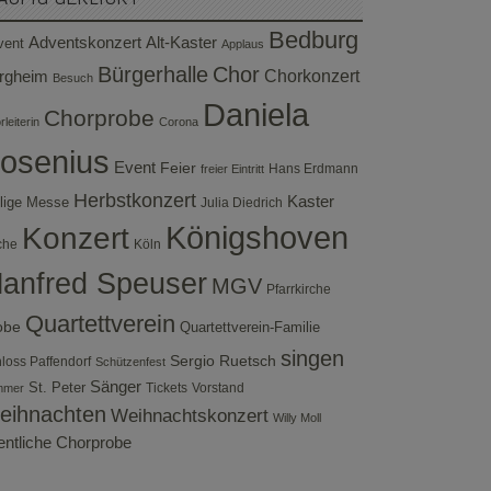
Bedburg
Adventskonzert
Alt-Kaster
vent
Applaus
Bürgerhalle
Chor
rgheim
Chorkonzert
Besuch
Daniela
Chorprobe
leiterin
Corona
osenius
Event
Feier
Hans Erdmann
freier Eintritt
Herbstkonzert
Kaster
lige Messe
Julia Diedrich
Konzert
Königshoven
che
Köln
anfred Speuser
MGV
Pfarrkirche
Quartettverein
obe
Quartettverein-Familie
singen
Sergio Ruetsch
loss Paffendorf
Schützenfest
Sänger
St. Peter
Tickets
Vorstand
mmer
eihnachten
Weihnachtskonzert
Willy Moll
fentliche Chorprobe