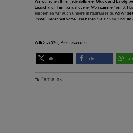
Wir wünschen Ihnen jedenfalls
viel Glück und Erfolg b
Lauschangriff im Königshovener Wohnzimmer“ am 3. Nov
empfehlen wir auch unsere Instagramseite
, wo wir se
immer wieder mal vorbei und halten Sie sich so rund um
Willi Schlößer, Pressesprecher
teilen
teilen
teil
Permalink