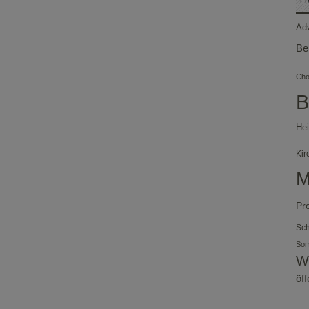
Ad
Be
Chor
B
Hei
Kir
M
Pr
Sch
So
W
öf