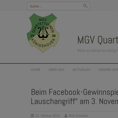
Suchbegriff
eingeben:
MGV Quart
Wenn es einmal so richtig f
SKIP
HOME
ÜBER UNS
AKTUELLES
UNSERE HE
TO
CONTENT
Beim Facebook-Gewinnspiel
Lauschangriff“ am 3. Nov
21. Oktober 2019
Willi Schlößer