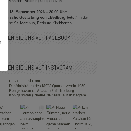
sino“ Maaßen, Bedburg-Königshoven
itag, 18. September 2026 – 20:00 Uhr:
u
sikalische Gestaltung von „Bedburg betet“
in der
rrkirche St. Martinus, Bedburg-Kirchherten
OLGEN SIE UNS AUF FACEBOOK
g.
OLGEN SIE UNS AUF INSTAGRAM
mgvkoenigshoven
Die Aktivitäten des MGV Quartettverein 1930
Königshoven e. V. aus 50181 Bedburg-
Königshoven (Rhein-Erft-Kreis) auf Instagram.