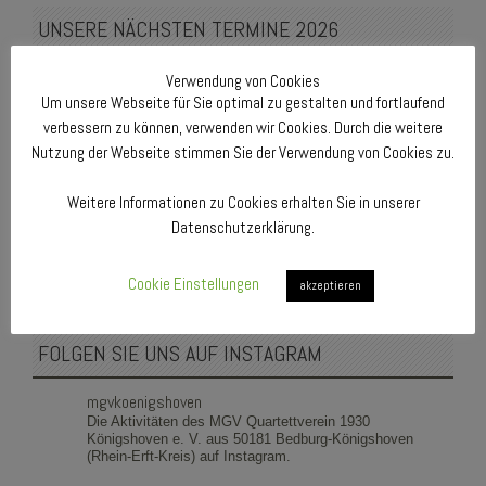
UNSERE NÄCHSTEN TERMINE 2026
Samstag, 6. Juni 2026 – 18:00 Uhr:
Verwendung von Cookies
Jahreshauptversammlung
im Probenlokal Hotel „Zum Casino“
Um unsere Webseite für Sie optimal zu gestalten und fortlaufend
Maaßen, Bedburg-Königshoven
verbessern zu können, verwenden wir Cookies. Durch die weitere
Freitag, 18. September 2026 – 20:00 Uhr:
Nutzung der Webseite stimmen Sie der Verwendung von Cookies zu.
Musikalische Gestaltung von „Bedburg betet“
in der Pfarrkirche
St. Martinus, Bedburg-Kirchherten
Weitere Informationen zu Cookies erhalten Sie in unserer
Datenschutzerklärung.
FOLGEN SIE UNS AUF FACEBOOK
Cookie Einstellungen
akzeptieren
FOLGEN SIE UNS AUF INSTAGRAM
mgvkoenigshoven
Die Aktivitäten des MGV Quartettverein 1930
Königshoven e. V. aus 50181 Bedburg-Königshoven
(Rhein-Erft-Kreis) auf Instagram.