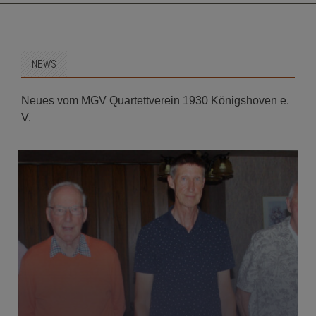
SKIP
TO
CONTENT
NEWS
Neues vom MGV Quartettverein 1930 Königshoven e.
V.