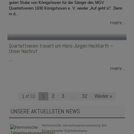
guten Stube von Königshoven für die Sänger des MGV
Quartettverein 1930 Königshoven e. V. wieder „Auf geht´s!“. Denn
in d...
mehr...
Quartettverein trauert um Hans-Jürgen Hackbarth –
Unser Nachruf
...
mehr...
1 of 32
1
…
2
3
32
Weiter »
UNSERE AKTUELLSTEN NEWS
Harmonische Jahreshauptversammlung des
Königshovener Quartettvereins