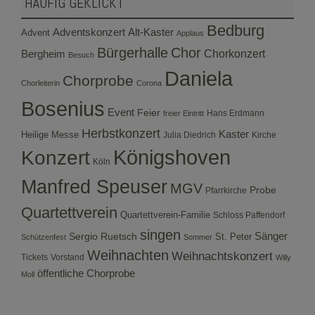
HÄUFIG GEKLICKT
Bedburg
Adventskonzert
Alt-Kaster
Advent
Applaus
Bürgerhalle
Chor
Bergheim
Chorkonzert
Besuch
Daniela
Chorprobe
Chorleiterin
Corona
Bosenius
Event
Feier
Hans Erdmann
freier Eintritt
Herbstkonzert
Kaster
Heilige Messe
Julia Diedrich
Kirche
Konzert
Königshoven
Köln
Manfred Speuser
MGV
Probe
Pfarrkirche
Quartettverein
Quartettverein-Familie
Schloss Paffendorf
singen
Sergio Ruetsch
Sänger
St. Peter
Schützenfest
Sommer
Weihnachten
Weihnachtskonzert
Tickets
Vorstand
Willy
öffentliche Chorprobe
Moll