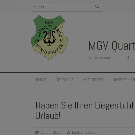
Suchbegriff
eingeben:
MGV Quart
Wenn es einmal so richtig f
SKIP
HOME
ÜBER UNS
AKTUELLES
UNSERE HE
TO
CONTENT
Haben Sie Ihren Liegestuhl
Urlaub!
27. Juli 2013
Bastian Schlößer