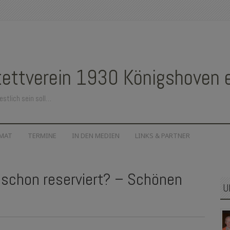
ettverein 1930 Königshoven e.
estlich sein soll…
IMAT
TERMINE
IN DEN MEDIEN
LINKS & PARTNER
 schon reserviert? – Schönen
U