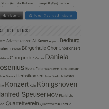
Mehr laden...
Folgen Sie uns auf Instagram
ÄUFIG GEKLICKT
Bedburg
Adventskonzert
Alt-Kaster
vent
Applaus
Bürgerhalle
Chor
rgheim
Chorkonzert
Besuch
Daniela
Chorprobe
leiterin
Corona
osenius
Event
Feier
Hans Erdmann
freier Eintritt
Herbstkonzert
Kaster
lige Messe
Julia Diedrich
Konzert
Königshoven
che
Köln
anfred Speuser
MGV
Pfarrkirche
Quartettverein
obe
Quartettverein-Familie