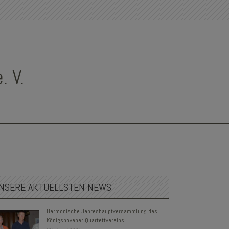
 V.
NSERE AKTUELLSTEN NEWS
Harmonische Jahreshauptversammlung des
Königshovener Quartettvereins