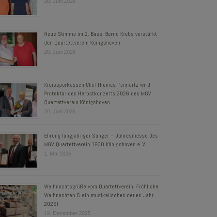
20. Juni 2026
Neue Stimme im 2. Bass: Bernd Krebs verstärkt
den Quartettverein Königshoven
20. Juni 2026
Kreissparkassen-Chef Thomas Pennartz wird
Protektor des Herbstkonzerts 2026 des MGV
Quartettverein Königshoven
20. Juni 2026
Ehrung langjähriger Sänger – Jahresmesse des
MGV Quartettverein 1930 Königshoven e. V.
1. Mai 2026
Weihnachtsgrüße vom Quartettverein: Fröhliche
Weihnachten & ein musikalisches neues Jahr
2026!
19. Dezember 2025