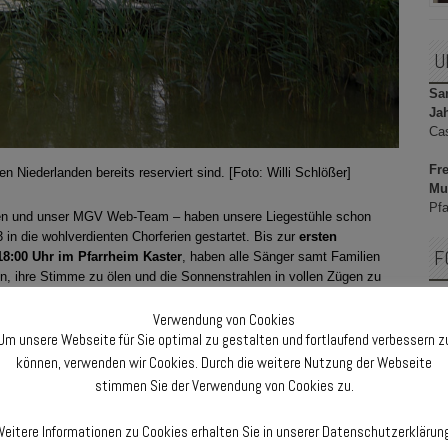
U
Sam
Ja
Ca
Fre
n Niederlanden bereits reserviert sind. [Foto: Willi Schlößer]
Mu
Pfa
oven und unser MGV Web-Team – haben unsere Liegestühle schon
13 in die wohlverdienten Chorferien gestartet. Bis zur
ersten
F
8:00 Uhr im Pfarrheim Kaster
, haben alle Sänger samt Familien
, ihre Stimme zu ölen und die Sonnenstrahlen in vollen Zügen zu
fkommen sollte: „Tage wie diese“ kommt garantiert auch am voll
Verwendung von Cookies
Um unsere Webseite für Sie optimal zu gestalten und fortlaufend verbessern z
F
nd Ohren am Puls der Zeit. Gibt es außergewöhnliche News aus
können, verwenden wir Cookies. Durch die weitere Nutzung der Webseite
stimmen Sie der Verwendung von Cookies zu.
es MGV erholsame Sommerferien und viel Spass im
eitere Informationen zu Cookies erhalten Sie in unserer Datenschutzerklärun
r – bis bald!