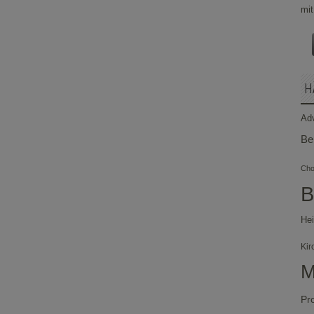
H
Ad
Be
Chor
B
Hei
Kir
M
Pr