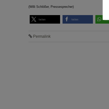
(Willi Schlößer, Pressesprecher)
teilen
teilen
teil
Permalink