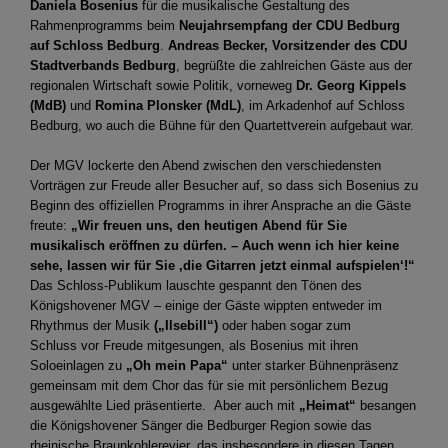
Daniela Bosenius
für die musikalische Gestaltung des
Rahmenprogramms beim
Neujahrsempfang der CDU Bedburg
auf Schloss Bedburg
.
Andreas Becker, Vorsitzender des CDU
Stadtverbands Bedburg
, begrüßte die zahlreichen Gäste aus der
regionalen Wirtschaft sowie Politik, vorneweg
Dr. Georg Kippels
(MdB)
und
Romina Plonsker (MdL)
, im Arkadenhof auf Schloss
Bedburg, wo auch die Bühne für den Quartettverein aufgebaut war.
Der MGV lockerte den Abend zwischen den verschiedensten
Vorträgen zur Freude aller Besucher auf, so dass sich Bosenius zu
Beginn des offiziellen Programms in ihrer Ansprache an die Gäste
freute:
„Wir freuen uns, den heutigen Abend für Sie
musikalisch eröffnen zu dürfen. – Auch wenn ich hier keine
sehe, lassen wir für Sie ‚die Gitarren jetzt einmal aufspielen‘!“
Das Schloss-Publikum lauschte gespannt den Tönen des
Königshovener MGV – einige der Gäste wippten entweder im
Rhythmus der Musik
(„Ilsebill“)
oder haben sogar zum
Schluss vor Freude mitgesungen, als Bosenius mit ihren
Soloeinlagen zu
„Oh mein Papa“
unter starker Bühnenpräsenz
gemeinsam mit dem Chor das für sie mit persönlichem Bezug
ausgewählte Lied präsentierte. Aber auch mit
„Heimat“
besangen
die Königshovener Sänger die Bedburger Region sowie das
rheinische Braunkohlerevier, das insbesondere in diesen Tagen