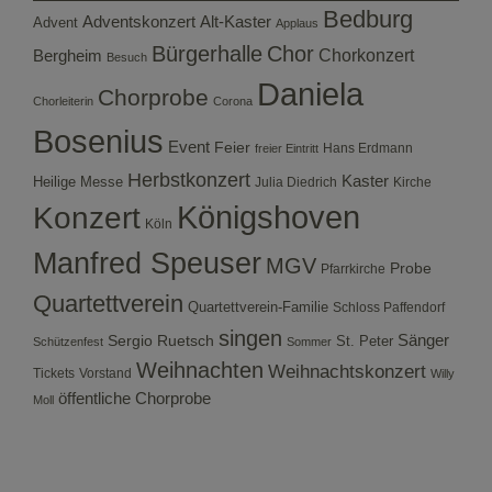
Bedburg
Adventskonzert
Alt-Kaster
Advent
Applaus
Bürgerhalle
Chor
Bergheim
Chorkonzert
Besuch
Daniela
Chorprobe
Chorleiterin
Corona
Bosenius
Event
Feier
Hans Erdmann
freier Eintritt
Herbstkonzert
Kaster
Heilige Messe
Julia Diedrich
Kirche
Konzert
Königshoven
Köln
Manfred Speuser
MGV
Probe
Pfarrkirche
Quartettverein
Quartettverein-Familie
Schloss Paffendorf
singen
Sergio Ruetsch
Sänger
St. Peter
Schützenfest
Sommer
Weihnachten
Weihnachtskonzert
Tickets
Vorstand
Willy
öffentliche Chorprobe
Moll