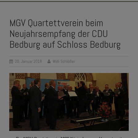
SKIP
TO
MGV Quartettverein beim
CONTENT
Neujahrsempfang der CDU
Bedburg auf Schloss Bedburg
20. Januar 2018
Willi Schlößer