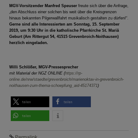
MGV-Vorsitzender Manfred Speuser
freute sich über die Anfrage,
„den Abschluss einer solchen bis weit über die Kreisgrenzen
hinaus bekannten Pilgerwallfahrt musikalisch gestalten zu dürfen!“.
Gerne sind alle Interessierten am Sonntag, 15. September
2019, um 9:30 Uhr in die katholische Pfarrkirche St. Mariä
Geburt (Am Rittergut 54, 41515 Grevenbroich-Noithausen)
herzlich eingeladen.
Willi Schlößer, MGV-Pressesprecher
mit Material der NGZ ONLINE (
https://rp-
online.de/nrw/staedte/grevenbroich/marienoktav-in-grevenbroich-
noithausen-zum-thema-schoepfung_aid-45174371
)
teilen
teilen
teilen
Permalink