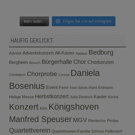
Mehr laden...
Folgen Sie uns auf Instagram
HÄUFIG GEKLICKT
Bedburg
Adventskonzert
Alt-Kaster
Advent
Applaus
Bürgerhalle
Chor
Bergheim
Chorkonzert
Besuch
Daniela
Chorprobe
Chorleiterin
Corona
Bosenius
Event
Feier
Hans Erdmann
freier Eintritt
Herbstkonzert
Kaster
Heilige Messe
Julia Diedrich
Kirche
Konzert
Königshoven
Köln
Manfred Speuser
MGV
Probe
Pfarrkirche
Quartettverein
Quartettverein-Familie
Schloss Paffendorf