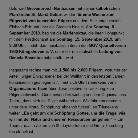
Bald wird
Grevenbroich-Noithausen
mit seiner
katholischen
Pfarrkirche St. Mariä Geburt
wieder
für eine Woche zum
Pilgerziel von tausenden Pilgern
aus dem Seelsorgebereich
Elsbach-Erft und über die Grenzen hinaus. Am
Sonntag, 8.
September 2019
, beginnt die
Marienoktav
, die ihren Höhepunkt
mit dem Festhochamt am
Sonntag, 15. September 2019, um
9:30 Uhr
, findet, das musikalisch durch den
MGV Quartettverein
1930 Königshoven e. V.
unter der musikalischen
Leitung von
Daniela Bosenius
mitgestaltet wird.
Insgesamt rechne man mit „
1.500 bis 2.000 Pilgern
, worunter der
Anteil junger Erwachsener bei der Wallfahrt in den letzten Jahren
kontinuierlich gestiegen ist“, freut sich
Ute Trienekens vom
Organisations-Team
über diese positive Entwicklung zum
Pilgernachwuchs. Ganz besonders wichtig sei dem Organisations-
Team, „dass sich die Pilger während des Wallfahrtsprogramms
unter dem Motto ‚Schöpfung‘ abgeholt fühlen“, so Trienekens
weiter.
„Es geht um die Schöpfung Gottes, um die Frage, wie
wir mit der Natur und unseren Ressourcen umgehen.“
– Ein
Thema, das in Zeiten von #fridaysforfuture und Greta Thurnberg
top aktuell ist.