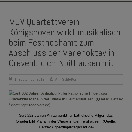
SKIP
TO
MGV Quartettverein
CONTENT
Königshoven wirkt musikalisch
beim Festhochamt zum
Abschluss der Marienoktav in
Grevenbroich-Noithausen mit
1. September 2019
Willi Schlößer
Seit 332 Jahren Anlaufpunkt für katholische Pilger: das
Gnadenbild Maria in der Wiese in Germershausen. (Quelle:
Tietzek / goettinger-tageblatt.de)