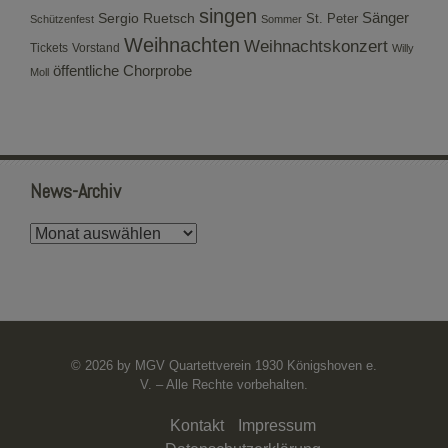
singen
Sergio Ruetsch
Sänger
St. Peter
Schützenfest
Sommer
Weihnachten
Weihnachtskonzert
Tickets
Vorstand
Willy
öffentliche Chorprobe
Moll
News-Archiv
News-
Archiv
© 2026 by MGV Quartettverein 1930 Königshoven e.
V. – Alle Rechte vorbehalten.
Kontakt
Impressum