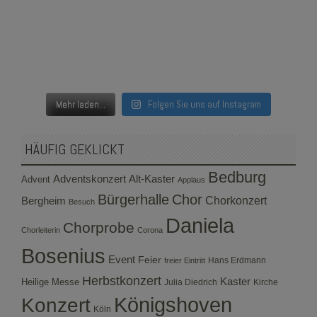
Mehr laden...
Folgen Sie uns auf Instagram
HÄUFIG GEKLICKT
Bedburg
Adventskonzert
Alt-Kaster
Advent
Applaus
Bürgerhalle
Chor
Bergheim
Chorkonzert
Besuch
Daniela
Chorprobe
Chorleiterin
Corona
Bosenius
Event
Feier
Hans Erdmann
freier Eintritt
Herbstkonzert
Kaster
Heilige Messe
Julia Diedrich
Kirche
Konzert
Königshoven
Köln