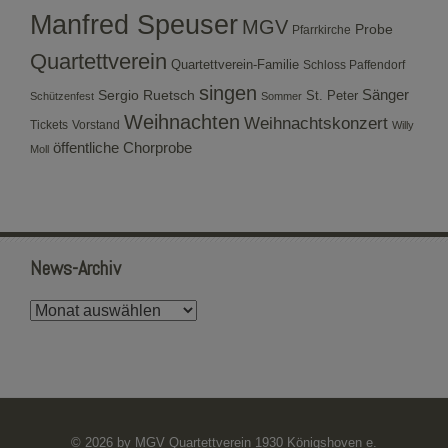
Manfred Speuser
MGV
Probe
Pfarrkirche
Quartettverein
Quartettverein-Familie
Schloss Paffendorf
singen
Sergio Ruetsch
Sänger
St. Peter
Schützenfest
Sommer
Weihnachten
Weihnachtskonzert
Tickets
Vorstand
Willy
öffentliche Chorprobe
Moll
News-Archiv
News-
Archiv
© 2026 by MGV Quartettverein 1930 Königshoven e.