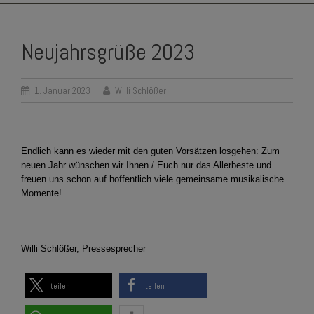
SKIP
TO
Neujahrsgrüße 2023
CONTENT
1. Januar 2023
Willi Schlößer
Endlich kann es wieder mit den guten Vorsätzen losgehen: Zum
neuen Jahr wünschen wir Ihnen / Euch nur das Allerbeste und
freuen uns schon auf hoffentlich viele gemeinsame musikalische
Momente!
Willi Schlößer, Pressesprecher
teilen
teilen