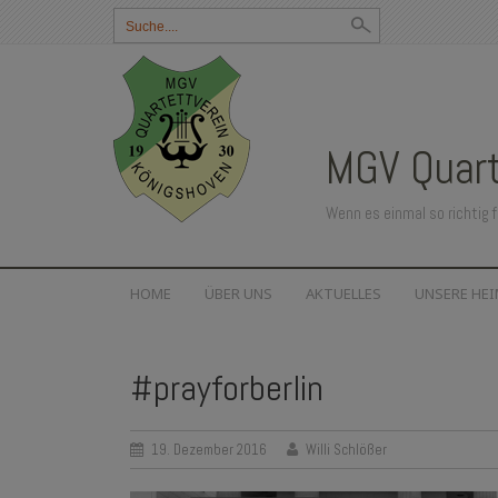
Suchbegriff
eingeben:
MGV Quart
Wenn es einmal so richtig f
SKIP
HOME
ÜBER UNS
AKTUELLES
UNSERE HE
TO
CONTENT
#prayforberlin
19. Dezember 2016
Willi Schlößer