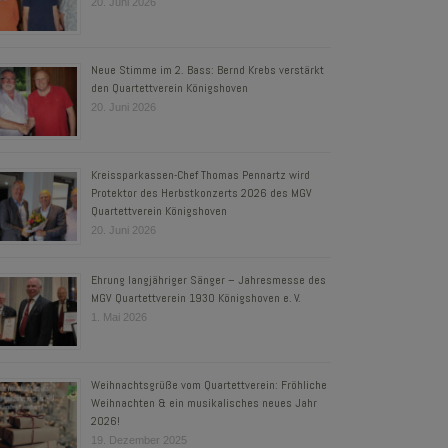
20. Juni 2026
Neue Stimme im 2. Bass: Bernd Krebs verstärkt
den Quartettverein Königshoven
20. Juni 2026
Kreissparkassen-Chef Thomas Pennartz wird
Protektor des Herbstkonzerts 2026 des MGV
Quartettverein Königshoven
20. Juni 2026
Ehrung langjähriger Sänger – Jahresmesse des
MGV Quartettverein 1930 Königshoven e. V.
1. Mai 2026
Weihnachtsgrüße vom Quartettverein: Fröhliche
Weihnachten & ein musikalisches neues Jahr
2026!
19. Dezember 2025