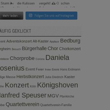
Mehr laden...
Folgen Sie uns auf Instagram
ÄUFIG GEKLICKT
Bedburg
Adventskonzert
Alt-Kaster
vent
Applaus
Bürgerhalle
Chor
rgheim
Chorkonzert
Besuch
Daniela
Chorprobe
leiterin
Corona
osenius
Event
Feier
Hans Erdmann
freier Eintritt
Herbstkonzert
Kaster
lige Messe
Julia Diedrich
Konzert
Königshoven
che
Köln
anfred Speuser
MGV
Pfarrkirche
Quartettverein
obe
Quartettverein-Familie