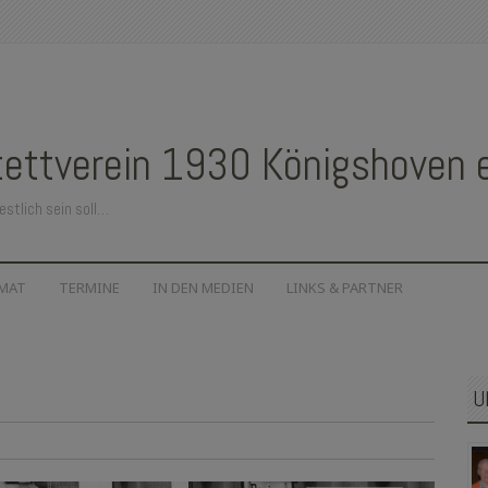
ettverein 1930 Königshoven e.
estlich sein soll…
IMAT
TERMINE
IN DEN MEDIEN
LINKS & PARTNER
U