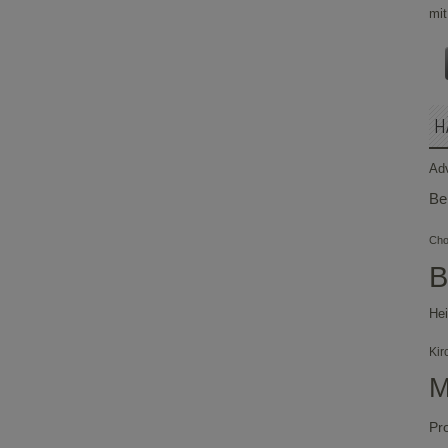
H
Ad
Be
Chor
B
Hei
Kir
M
Pr