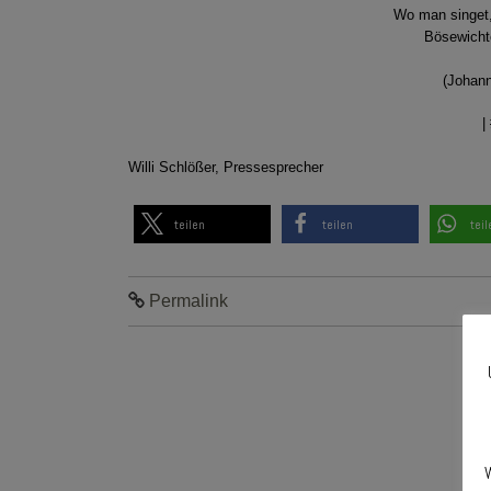
Wo man singet,
Bösewichte
(Johann
|
Willi Schlößer, Pressesprecher
teilen
teilen
teil
Permalink
W