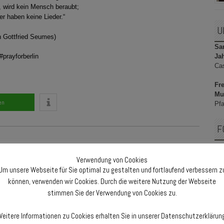
 wird kein Mensch beraubt;
r haben keine Lieder.“
U
 Gottfried Seumes)
Sam
Ja
 #prayforberlin
Ca
Fre
Mu
en
Pfa
F
Verwendung von Cookies
Um unsere Webseite für Sie optimal zu gestalten und fortlaufend verbessern z
F
können, verwenden wir Cookies. Durch die weitere Nutzung der Webseite
stimmen Sie der Verwendung von Cookies zu.
eitere Informationen zu Cookies erhalten Sie in unserer Datenschutzerklärun