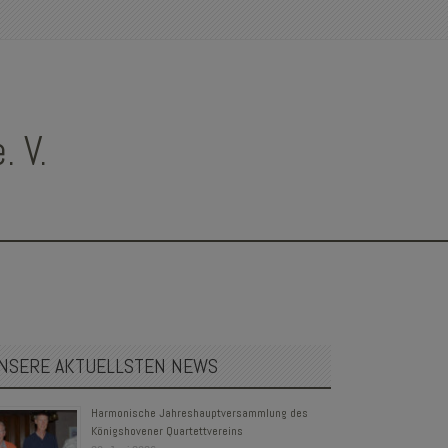
 V.
NSERE AKTUELLSTEN NEWS
Harmonische Jahreshauptversammlung des
Königshovener Quartettvereins