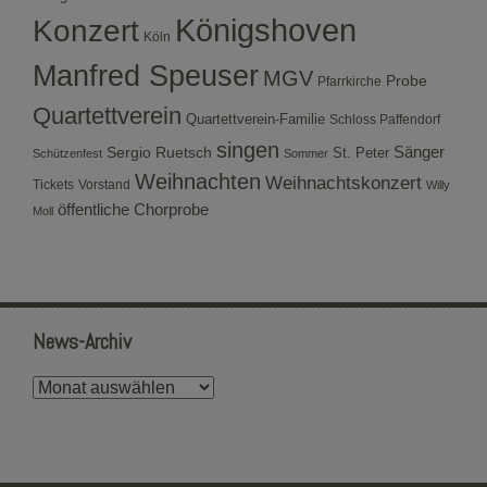
Konzert
Königshoven
Köln
Manfred Speuser
MGV
Probe
Pfarrkirche
Quartettverein
Quartettverein-Familie
Schloss Paffendorf
singen
Sergio Ruetsch
Sänger
St. Peter
Schützenfest
Sommer
Weihnachten
Weihnachtskonzert
Tickets
Vorstand
Willy
öffentliche Chorprobe
Moll
News-Archiv
News-
Archiv