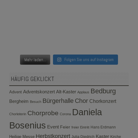
Mehr laden...
Folgen Sie uns auf Instagram
HÄUFIG GEKLICKT
Bedburg
Adventskonzert
Alt-Kaster
Advent
Applaus
Bürgerhalle
Chor
Bergheim
Chorkonzert
Besuch
Daniela
Chorprobe
Chorleiterin
Corona
Bosenius
Event
Feier
Hans Erdmann
freier Eintritt
Herbstkonzert
Kaster
Heilige Messe
Julia Diedrich
Kirche