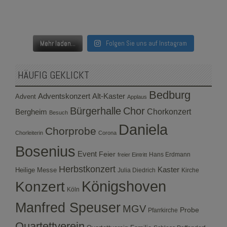
Mehr laden...
Folgen Sie uns auf Instagram
HÄUFIG GEKLICKT
Bedburg
Adventskonzert
Alt-Kaster
Advent
Applaus
Bürgerhalle
Chor
Bergheim
Chorkonzert
Besuch
Daniela
Chorprobe
Chorleiterin
Corona
Bosenius
Event
Feier
Hans Erdmann
freier Eintritt
Herbstkonzert
Kaster
Heilige Messe
Julia Diedrich
Kirche
Konzert
Königshoven
Köln
Manfred Speuser
MGV
Probe
Pfarrkirche
Quartettverein