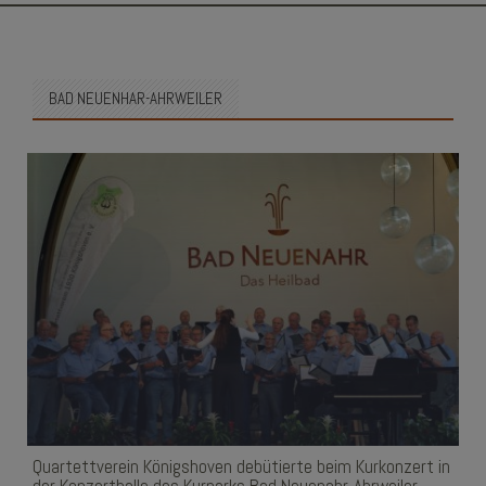
SKIP
TO
CONTENT
BAD NEUENHAR-AHRWEILER
Quartettverein Königshoven debütierte beim Kurkonzert in