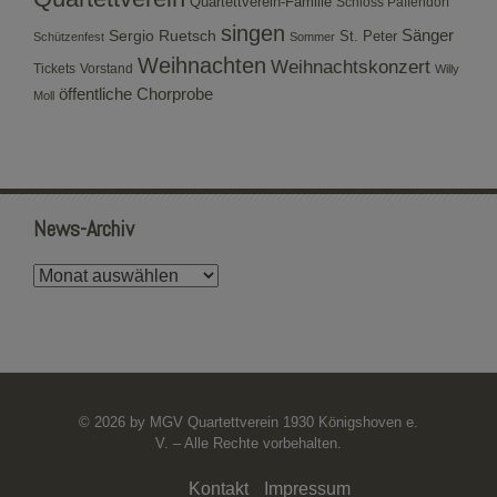
Quartettverein-Familie
Schloss Paffendorf
singen
Sergio Ruetsch
Sänger
St. Peter
Schützenfest
Sommer
Weihnachten
Weihnachtskonzert
Tickets
Vorstand
Willy
öffentliche Chorprobe
Moll
News-Archiv
News-
Archiv
© 2026 by MGV Quartettverein 1930 Königshoven e.
V. – Alle Rechte vorbehalten.
Kontakt
Impressum