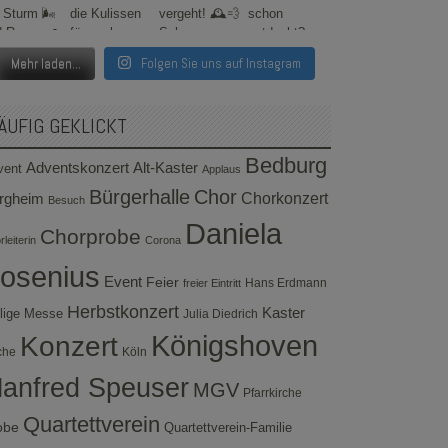
Mehr laden...
Folgen Sie uns auf Instagram
ÄUFIG GEKLICKT
Bedburg
Adventskonzert
Alt-Kaster
vent
Applaus
Bürgerhalle
Chor
rgheim
Chorkonzert
Besuch
Daniela
Chorprobe
leiterin
Corona
osenius
Event
Feier
Hans Erdmann
freier Eintritt
Herbstkonzert
Kaster
lige Messe
Julia Diedrich
Konzert
Königshoven
che
Köln
anfred Speuser
MGV
Pfarrkirche
Quartettverein
obe
Quartettverein-Familie