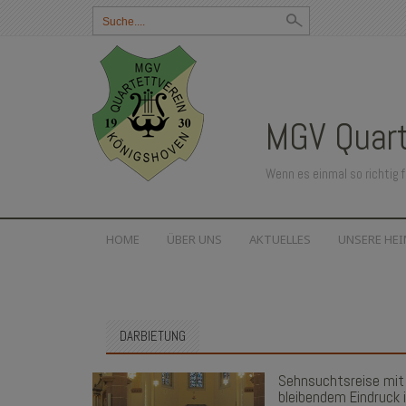
Suchbegriff
eingeben:
MGV Quart
Wenn es einmal so richtig f
SKIP
HOME
ÜBER UNS
AKTUELLES
UNSERE HE
TO
CONTENT
DARBIETUNG
Sehnsuchtsreise mit
bleibendem Eindruck 