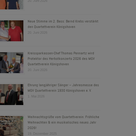
20. Juni 2026
Neue Stimme im 2. Bass: Bernd Krebs verstärkt
den Quartettverein Königshoven
20. Juni 2026
Kreissparkassen-Chef Thomas Pennartz wird
Protektor des Herbstkonzerts 2026 des MGV
Quartettverein Königshoven
20. Juni 2026
Ehrung langjähriger Sänger – Jahresmesse des
MGV Quartettverein 1930 Königshoven e. V.
1. Mai 2026
Weihnachtsgrüße vom Quartettverein: Fröhliche
Weihnachten & ein musikalisches neues Jahr
2026!
19. Dezember 2025