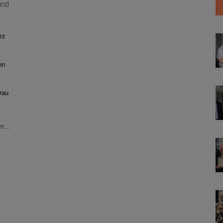
und
rz
en
rau
...