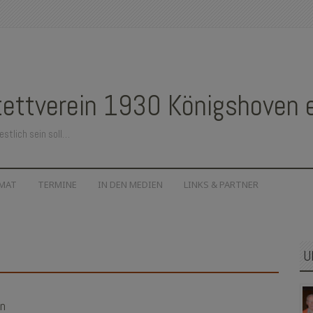
ettverein 1930 Königshoven e.
estlich sein soll…
IMAT
TERMINE
IN DEN MEDIEN
LINKS & PARTNER
U
in