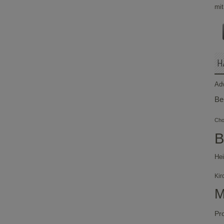
H
Ad
Be
Chor
B
Hei
Kir
M
Pr