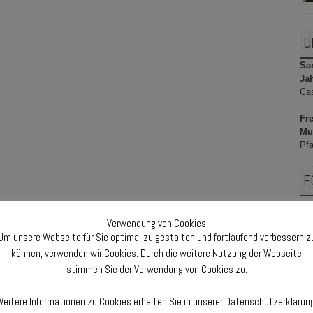
U
Sam
Ja
Ca
Fre
Mu
Pfa
F
Verwendung von Cookies
Um unsere Webseite für Sie optimal zu gestalten und fortlaufend verbessern z
F
können, verwenden wir Cookies. Durch die weitere Nutzung der Webseite
stimmen Sie der Verwendung von Cookies zu.
eitere Informationen zu Cookies erhalten Sie in unserer Datenschutzerklärun