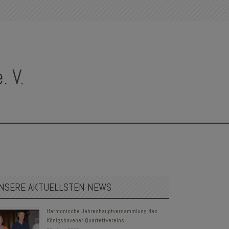
 V.
NSERE AKTUELLSTEN NEWS
Harmonische Jahreshauptversammlung des
Königshovener Quartettvereins