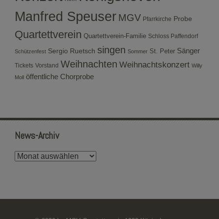
Manfred Speuser
MGV
Probe
Pfarrkirche
Quartettverein
Quartettverein-Familie
Schloss Paffendorf
singen
Sergio Ruetsch
Sänger
St. Peter
Schützenfest
Sommer
Weihnachten
Weihnachtskonzert
Tickets
Vorstand
Willy
öffentliche Chorprobe
Moll
News-Archiv
News-
Archiv