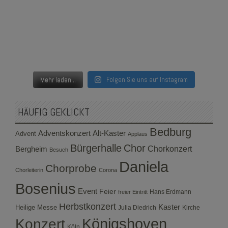
Mehr laden...
Folgen Sie uns auf Instagram
HÄUFIG GEKLICKT
Bedburg
Adventskonzert
Alt-Kaster
Advent
Applaus
Bürgerhalle
Chor
Bergheim
Chorkonzert
Besuch
Daniela
Chorprobe
Chorleiterin
Corona
Bosenius
Event
Feier
Hans Erdmann
freier Eintritt
Herbstkonzert
Kaster
Heilige Messe
Julia Diedrich
Kirche
Konzert
Königshoven
Köln