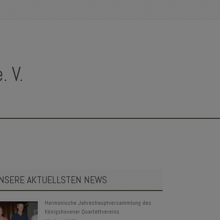
 V.
NSERE AKTUELLSTEN NEWS
Harmonische Jahreshauptversammlung des
Königshovener Quartettvereins