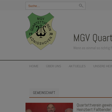
Suchbegriff
eingeben:
MGV Quart
Wenn es einmal so richtig f
SKIP
HOME
ÜBER UNS
AKTUELLES
UNSERE HE
TO
CONTENT
GEMEINSCHAFT
Quartettverein gewin
Heinzbert Faßbender 