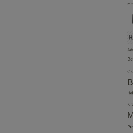
H
Ad
Be
Chor
B
Hei
Kir
M
Pr