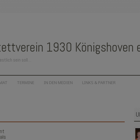
ettverein 1930 Königshoven e.
estlich sein soll…
IMAT
TERMINE
IN DEN MEDIEN
LINKS & PARTNER
U
nt
als