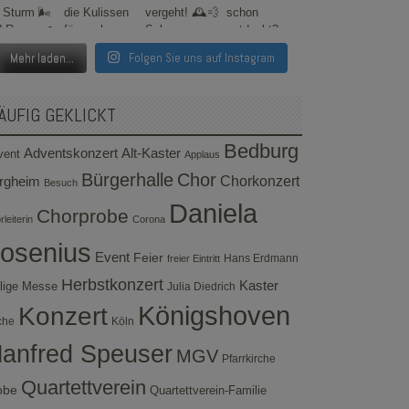
Mehr laden...
Folgen Sie uns auf Instagram
ÄUFIG GEKLICKT
Bedburg
Adventskonzert
Alt-Kaster
vent
Applaus
Bürgerhalle
Chor
rgheim
Chorkonzert
Besuch
Daniela
Chorprobe
leiterin
Corona
osenius
Event
Feier
Hans Erdmann
freier Eintritt
Herbstkonzert
Kaster
lige Messe
Julia Diedrich
Konzert
Königshoven
che
Köln
anfred Speuser
MGV
Pfarrkirche
Quartettverein
obe
Quartettverein-Familie