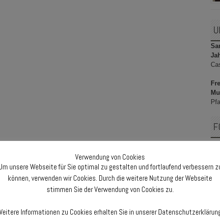
U
Sam
Ja
Ca
Fre
Mu
Pfa
F
Verwendung von Cookies
Um unsere Webseite für Sie optimal zu gestalten und fortlaufend verbessern z
F
können, verwenden wir Cookies. Durch die weitere Nutzung der Webseite
stimmen Sie der Verwendung von Cookies zu.
eitere Informationen zu Cookies erhalten Sie in unserer Datenschutzerklärun