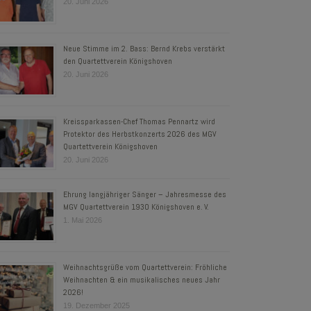
20. Juni 2026
Neue Stimme im 2. Bass: Bernd Krebs verstärkt
den Quartettverein Königshoven
20. Juni 2026
Kreissparkassen-Chef Thomas Pennartz wird
Protektor des Herbstkonzerts 2026 des MGV
Quartettverein Königshoven
20. Juni 2026
Ehrung langjähriger Sänger – Jahresmesse des
MGV Quartettverein 1930 Königshoven e. V.
1. Mai 2026
Weihnachtsgrüße vom Quartettverein: Fröhliche
Weihnachten & ein musikalisches neues Jahr
2026!
19. Dezember 2025