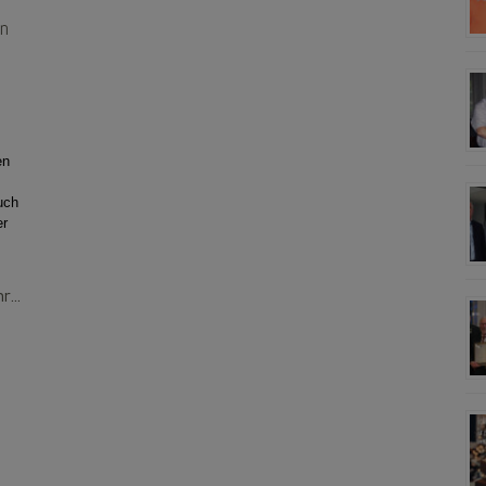
in
en
uch
er
...