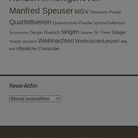
Manfred Speuser
MGV
Probe
Pfarrkirche
Quartettverein
Quartettverein-Familie
Schloss Paffendorf
singen
Sergio Ruetsch
Sänger
St. Peter
Schützenfest
Sommer
Weihnachten
Weihnachtskonzert
Tickets
Vorstand
Willy
öffentliche Chorprobe
Moll
News-Archiv
News-
Archiv