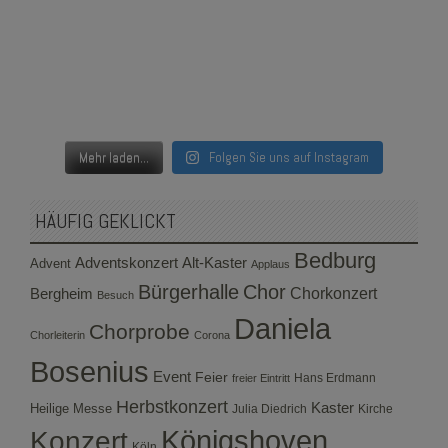
Mehr laden...
Folgen Sie uns auf Instagram
HÄUFIG GEKLICKT
Bedburg
Adventskonzert
Alt-Kaster
Advent
Applaus
Bürgerhalle
Chor
Bergheim
Chorkonzert
Besuch
Daniela
Chorprobe
Chorleiterin
Corona
Bosenius
Event
Feier
Hans Erdmann
freier Eintritt
Herbstkonzert
Kaster
Heilige Messe
Julia Diedrich
Kirche
Konzert
Königshoven
Köln