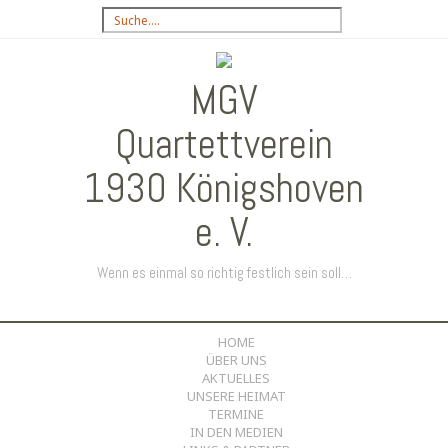
Suchbegriff
eingeben:
MGV
Quartettverein
1930 Königshoven
e. V.
Wenn es einmal so richtig festlich sein soll…
HOME
SKIP
ÜBER UNS
TO
AKTUELLES
CONTENT
UNSERE HEIMAT
TERMINE
IN DEN MEDIEN