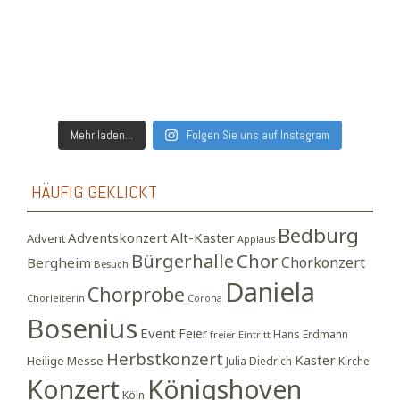
Mehr laden...
Folgen Sie uns auf Instagram
HÄUFIG GEKLICKT
Bedburg
Adventskonzert
Alt-Kaster
Advent
Applaus
Bürgerhalle
Chor
Chorkonzert
Bergheim
Besuch
Daniela
Chorprobe
Chorleiterin
Corona
Bosenius
Event
Feier
Hans Erdmann
freier Eintritt
Herbstkonzert
Kaster
Heilige Messe
Julia Diedrich
Kirche
Königshoven
Konzert
Köln