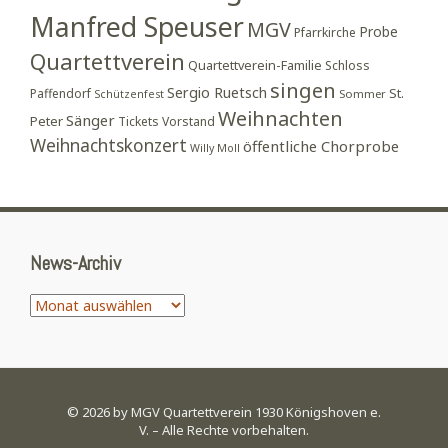
Manfred Speuser
MGV
Probe
Pfarrkirche
Quartettverein
Quartettverein-Familie
Schloss
singen
Sergio Ruetsch
St.
Paffendorf
Sommer
Schützenfest
Weihnachten
Sänger
Peter
Tickets
Vorstand
Weihnachtskonzert
öffentliche Chorprobe
Willy Moll
News-Archiv
News-
Archiv
© 2026 by MGV Quartettverein 1930 Königshoven e.
V. – Alle Rechte vorbehalten.