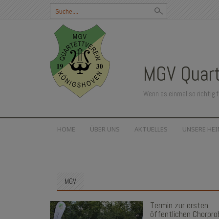
Suchbegriff
eingeben:
MGV Quart
Wenn es einmal so richtig f
SKIP
HOME
ÜBER UNS
AKTUELLES
UNSERE HE
TO
CONTENT
MGV
Termin zur ersten
öffentlichen Chorpro