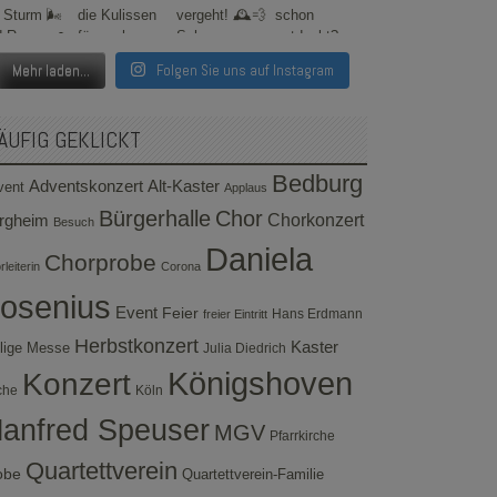
Mehr laden...
Folgen Sie uns auf Instagram
ÄUFIG GEKLICKT
Bedburg
Adventskonzert
Alt-Kaster
vent
Applaus
Bürgerhalle
Chor
rgheim
Chorkonzert
Besuch
Daniela
Chorprobe
leiterin
Corona
osenius
Event
Feier
Hans Erdmann
freier Eintritt
Herbstkonzert
Kaster
lige Messe
Julia Diedrich
Konzert
Königshoven
che
Köln
anfred Speuser
MGV
Pfarrkirche
Quartettverein
obe
Quartettverein-Familie