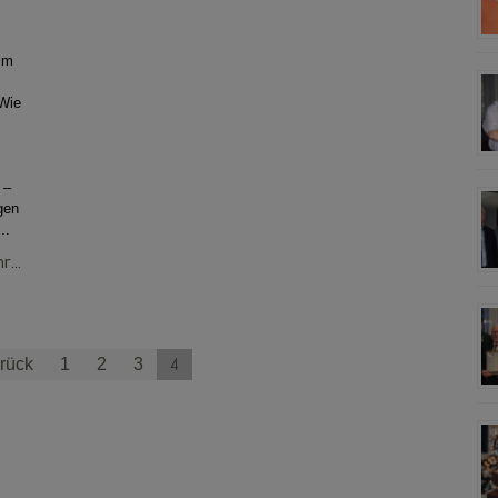
 im
Wie
 –
gen
..
...
4
rück
1
2
3