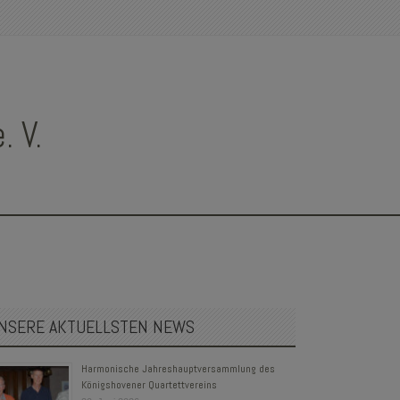
 V.
NSERE AKTUELLSTEN NEWS
Harmonische Jahreshauptversammlung des
Königshovener Quartettvereins