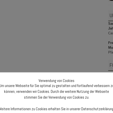
U
Sam
Ja
Ca
Fre
Mu
Pfa
F
Verwendung von Cookies
Um unsere Webseite für Sie optimal zu gestalten und fortlaufend verbessern z
F
können, verwenden wir Cookies. Durch die weitere Nutzung der Webseite
stimmen Sie der Verwendung von Cookies zu.
eitere Informationen zu Cookies erhalten Sie in unserer Datenschutzerklärun