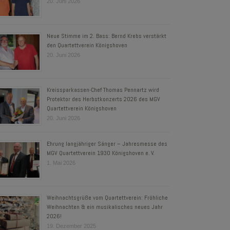
20. Juni 2026
Neue Stimme im 2. Bass: Bernd Krebs verstärkt
den Quartettverein Königshoven
20. Juni 2026
Kreissparkassen-Chef Thomas Pennartz wird
Protektor des Herbstkonzerts 2026 des MGV
Quartettverein Königshoven
20. Juni 2026
Ehrung langjähriger Sänger – Jahresmesse des
MGV Quartettverein 1930 Königshoven e. V.
1. Mai 2026
Weihnachtsgrüße vom Quartettverein: Fröhliche
Weihnachten & ein musikalisches neues Jahr
2026!
19. Dezember 2025