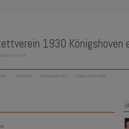
ettverein 1930 Königshoven e.
estlich sein soll…
IMAT
TERMINE
IN DEN MEDIEN
LINKS & PARTNER
U
be