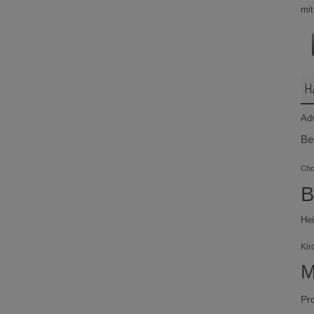
H
Ad
Be
Chor
B
Hei
Kir
M
Pr