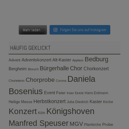
Mehr laden...
Folgen Sie uns auf Instagram
HÄUFIG GEKLICKT
Bedburg
Adventskonzert
Alt-Kaster
Advent
Applaus
Bürgerhalle
Chor
Bergheim
Chorkonzert
Besuch
Daniela
Chorprobe
Chorleiterin
Corona
Bosenius
Event
Feier
Hans Erdmann
freier Eintritt
Herbstkonzert
Kaster
Heilige Messe
Julia Diedrich
Kirche
Konzert
Königshoven
Köln
Manfred Speuser
MGV
Probe
Pfarrkirche