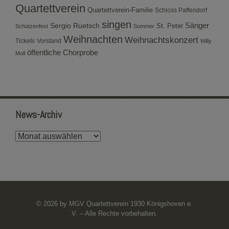
Quartettverein
Quartettverein-Familie
Schloss Paffendorf
singen
Sergio Ruetsch
Sänger
St. Peter
Schützenfest
Sommer
Weihnachten
Weihnachtskonzert
Tickets
Vorstand
Willy
öffentliche Chorprobe
Moll
News-Archiv
News-
Archiv
© 2026 by MGV Quartettverein 1930 Königshoven e.
V. – Alle Rechte vorbehalten.