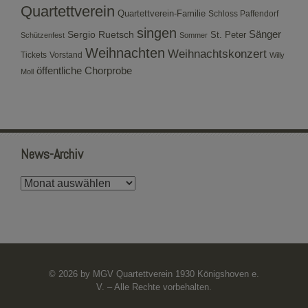
Quartettverein
Quartettverein-Familie
Schloss Paffendorf
singen
Sergio Ruetsch
Sänger
St. Peter
Schützenfest
Sommer
Weihnachten
Weihnachtskonzert
Tickets
Vorstand
Willy
öffentliche Chorprobe
Moll
News-Archiv
News-
Archiv
© 2026 by MGV Quartettverein 1930 Königshoven e.
V. – Alle Rechte vorbehalten.