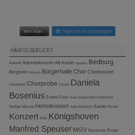
Mehr laden...
Folgen Sie uns auf Instagram
HÄUFIG GEKLICKT
Bedburg
Adventskonzert
Alt-Kaster
Advent
Applaus
Bürgerhalle
Chor
Bergheim
Chorkonzert
Besuch
Daniela
Chorprobe
Chorleiterin
Corona
Bosenius
Event
Feier
Hans Erdmann
freier Eintritt
Herbstkonzert
Kaster
Heilige Messe
Julia Diedrich
Kirche
Konzert
Königshoven
Köln
Manfred Speuser
MGV
Probe
Pfarrkirche