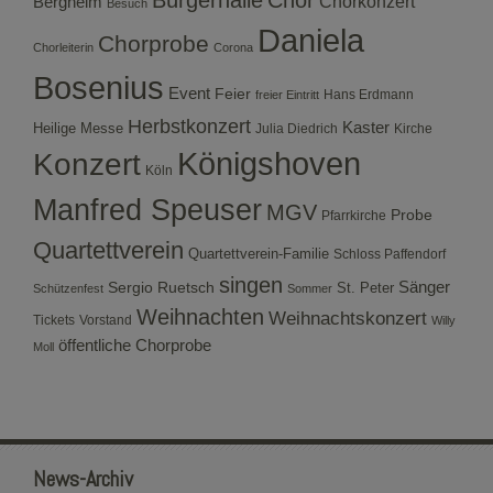
Bürgerhalle
Chor
Bergheim
Chorkonzert
Besuch
Daniela
Chorprobe
Chorleiterin
Corona
Bosenius
Event
Feier
Hans Erdmann
freier Eintritt
Herbstkonzert
Kaster
Heilige Messe
Julia Diedrich
Kirche
Konzert
Königshoven
Köln
Manfred Speuser
MGV
Probe
Pfarrkirche
Quartettverein
Quartettverein-Familie
Schloss Paffendorf
singen
Sergio Ruetsch
Sänger
St. Peter
Schützenfest
Sommer
Weihnachten
Weihnachtskonzert
Tickets
Vorstand
Willy
öffentliche Chorprobe
Moll
News-Archiv