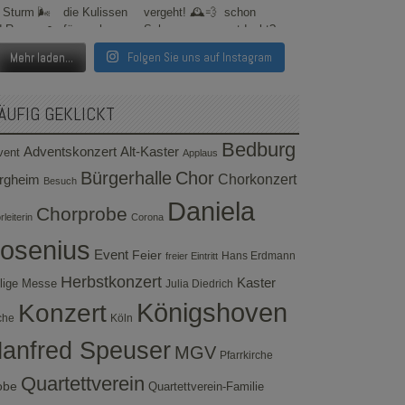
Mehr laden...
Folgen Sie uns auf Instagram
ÄUFIG GEKLICKT
Bedburg
Adventskonzert
Alt-Kaster
vent
Applaus
Bürgerhalle
Chor
rgheim
Chorkonzert
Besuch
Daniela
Chorprobe
leiterin
Corona
osenius
Event
Feier
Hans Erdmann
freier Eintritt
Herbstkonzert
Kaster
lige Messe
Julia Diedrich
Konzert
Königshoven
che
Köln
anfred Speuser
MGV
Pfarrkirche
Quartettverein
obe
Quartettverein-Familie