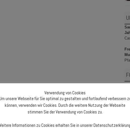
U
Sam
Ja
Ca
Fre
Mu
Pfa
F
Verwendung von Cookies
Um unsere Webseite für Sie optimal zu gestalten und fortlaufend verbessern z
F
können, verwenden wir Cookies. Durch die weitere Nutzung der Webseite
stimmen Sie der Verwendung von Cookies zu.
eitere Informationen zu Cookies erhalten Sie in unserer Datenschutzerklärun