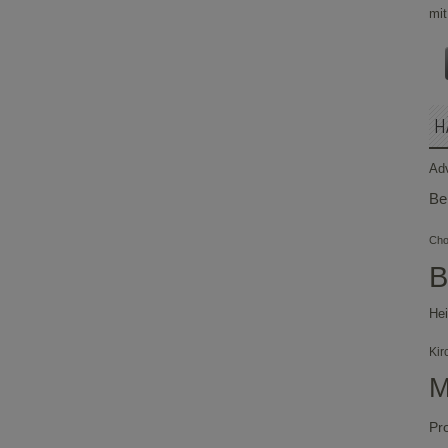
H
Ad
Be
Chor
B
Hei
Kir
M
Pr