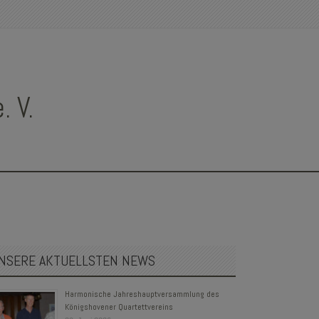
 V.
NSERE AKTUELLSTEN NEWS
Harmonische Jahreshauptversammlung des
Königshovener Quartettvereins