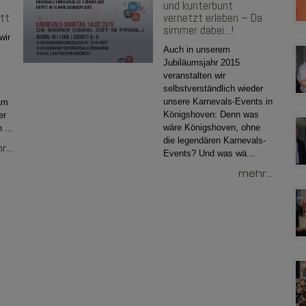
und kunterbunt
att
vernetzt erleben – Da
simmer dabei…!
wir
Auch in unserem
Jubiläumsjahr 2015
veranstalten wir
selbstverständlich wieder
unsere Karnevals-Events in
am
Königshoven: Denn was
er
wäre Königshoven, ohne
 ...
die legendären Karnevals-
...
Events? Und was wä...
mehr...