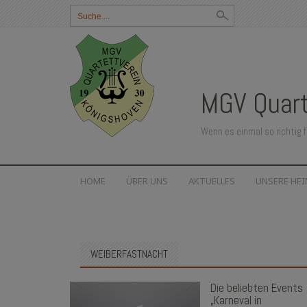
Suchbegriff
eingeben:
MGV Quart
Wenn es einmal so richtig f
SKIP
HOME
ÜBER UNS
AKTUELLES
UNSERE HE
TO
CONTENT
WEIBERFASTNACHT
Die beliebten Events
„Karneval in