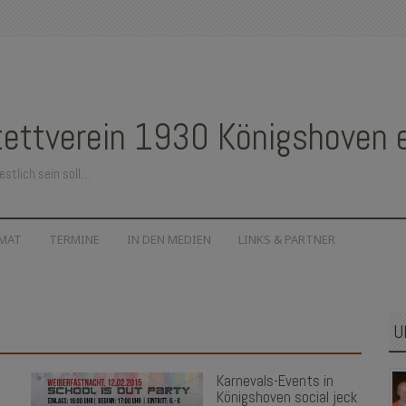
ettverein 1930 Königshoven e.
estlich sein soll…
IMAT
TERMINE
IN DEN MEDIEN
LINKS & PARTNER
U
Karnevals-Events in
Königshoven social jeck