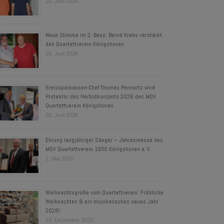
20. Juni 2026
Neue Stimme im 2. Bass: Bernd Krebs verstärkt
den Quartettverein Königshoven
20. Juni 2026
Kreissparkassen-Chef Thomas Pennartz wird
Protektor des Herbstkonzerts 2026 des MGV
Quartettverein Königshoven
20. Juni 2026
Ehrung langjähriger Sänger – Jahresmesse des
MGV Quartettverein 1930 Königshoven e. V.
1. Mai 2026
Weihnachtsgrüße vom Quartettverein: Fröhliche
Weihnachten & ein musikalisches neues Jahr
2026!
19. Dezember 2025