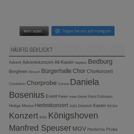
Mehr laden...
Folgen Sie uns auf Instagram
HÄUFIG GEKLICKT
Bedburg
Adventskonzert
Alt-Kaster
Advent
Applaus
Bürgerhalle
Chor
Bergheim
Chorkonzert
Besuch
Daniela
Chorprobe
Chorleiterin
Corona
Bosenius
Event
Feier
Hans Erdmann
freier Eintritt
Herbstkonzert
Kaster
Heilige Messe
Julia Diedrich
Kirche
Konzert
Königshoven
Köln
Manfred Speuser
MGV
Probe
Pfarrkirche