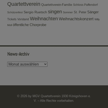
Quartettverein
Quartettverein-Familie
Schloss Paffendorf
singen
Sergio Ruetsch
Sänger
St. Peter
Schützenfest
Sommer
Weihnachten
Weihnachtskonzert
Tickets
Vorstand
Willy
öffentliche Chorprobe
Moll
News-Archiv
News-
Archiv
© 2026 by MGV Quartettverein 1930 Königshoven e.
V. – Alle Rechte vorbehalten.