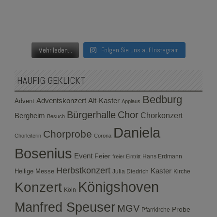
Mehr laden...
Folgen Sie uns auf Instagram
HÄUFIG GEKLICKT
Bedburg
Adventskonzert
Alt-Kaster
Advent
Applaus
Bürgerhalle
Chor
Bergheim
Chorkonzert
Besuch
Daniela
Chorprobe
Chorleiterin
Corona
Bosenius
Event
Feier
Hans Erdmann
freier Eintritt
Herbstkonzert
Kaster
Heilige Messe
Julia Diedrich
Kirche
Konzert
Königshoven
Köln
Manfred Speuser
MGV
Probe
Pfarrkirche