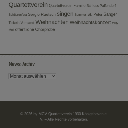
Quartettverein
Quartettverein-Familie
Schloss Paffendorf
singen
Sergio Ruetsch
Sänger
St. Peter
Schützenfest
Sommer
Weihnachten
Weihnachtskonzert
Tickets
Vorstand
Willy
öffentliche Chorprobe
Moll
News-Archiv
News-
Archiv
© 2026 by MGV Quartettverein 1930 Königshoven e.
V. – Alle Rechte vorbehalten.