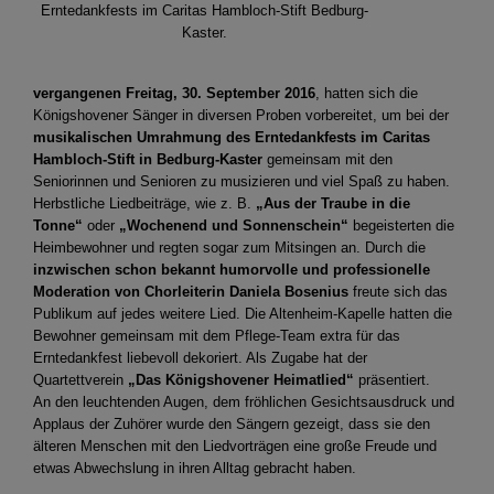
Erntedankfests im Caritas Hambloch-Stift Bedburg-
Kaster.
vergangenen Freitag, 30. September 2016
, hatten sich die
Königshovener Sänger in diversen Proben vorbereitet, um bei der
musikalischen Umrahmung des Erntedankfests im Caritas
Hambloch-Stift in Bedburg-Kaster
gemeinsam mit den
Seniorinnen und Senioren zu musizieren und viel Spaß zu haben.
Herbstliche Liedbeiträge, wie z. B.
„Aus der Traube in die
Tonne“
oder
„Wochenend und Sonnenschein“
begeisterten die
Heimbewohner und regten sogar zum Mitsingen an. Durch die
inzwischen schon bekannt humorvolle und professionelle
Moderation von Chorleiterin Daniela Bosenius
freute sich das
Publikum auf jedes weitere Lied. Die Altenheim-Kapelle hatten die
Bewohner gemeinsam mit dem Pflege-Team extra für das
Erntedankfest liebevoll dekoriert. Als Zugabe hat der
Quartettverein
„Das Königshovener Heimatlied“
präsentiert.
An den leuchtenden Augen, dem fröhlichen Gesichtsausdruck und
Applaus der Zuhörer wurde den Sängern gezeigt, dass sie den
älteren Menschen mit den Liedvorträgen eine große Freude und
etwas Abwechslung in ihren Alltag gebracht haben.