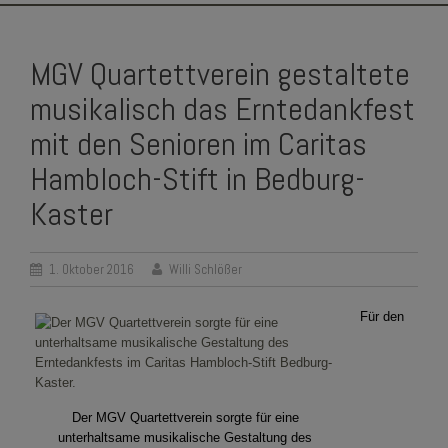
SKIP
TO
MGV Quartettverein gestaltete
CONTENT
musikalisch das Erntedankfest
mit den Senioren im Caritas
Hambloch-Stift in Bedburg-
Kaster
1. Oktober 2016
Willi Schlößer
Für den
Der MGV Quartettverein sorgte für eine
unterhaltsame musikalische Gestaltung des