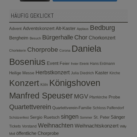
HÄUFIG GEKLICKT
Bedburg
Adventskonzert
Alt-Kaster
Advent
Applaus
Bürgerhalle
Chor
Bergheim
Chorkonzert
Besuch
Daniela
Chorprobe
Chorleiterin
Corona
Bosenius
Event
Feier
Hans Erdmann
freier Eintritt
Herbstkonzert
Kaster
Heilige Messe
Julia Diedrich
Kirche
Konzert
Königshoven
Köln
Manfred Speuser
MGV
Probe
Pfarrkirche
Quartettverein
Quartettverein-Familie
Schloss Paffendorf
singen
Sergio Ruetsch
Sänger
St. Peter
Schützenfest
Sommer
Weihnachten
Weihnachtskonzert
Tickets
Vorstand
Willy
öffentliche Chorprobe
Moll