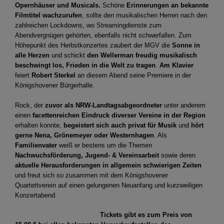
Opernhäuser und Musicals.
Schöne
Erinnerungen an bekannte
Filmtitel wachzurufen
, sollte den musikalischen Herren nach den
zahlreichen Lockdowns, wo Streamingdienste zum
Abendvergnügen gehörten, ebenfalls nicht schwerfallen. Zum
Höhepunkt des Herbstkonzertes zaubert der MGV die
Sonne in
alle Herzen
und schickt
den Wellerman freudig musikalisch
beschwingt los, Frieden in die Welt zu tragen
.
Am Klavier
feiert
Robert Sterkel
an diesem Abend seine Premiere in der
Königshovener Bürgerhalle.
Rock, der
zuvor als NRW-Landtagsabgeordneter
unter anderem
einen
facettenreichen Eindruck diverser Vereine in der Region
erhalten konnte,
begeistert sich auch privat für Musik
und
hört
gerne Nena, Grönemeyer oder Westernhagen
. Als
Familienvater
weiß er bestens um die Themen
Nachwuchsförderung, Jugend- & Vereinsarbeit
sowie deren
aktuelle Herausforderungen in allgemein schwierigen Zeiten
und freut sich so zusammen mit dem Königshovener
Quartettverein auf einen gelungenen Neuanfang und kurzweiligen
Konzertabend.
Tickets gibt es zum Preis von