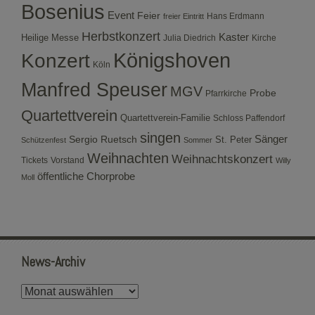
Bosenius
Event
Feier
Hans Erdmann
freier Eintritt
Herbstkonzert
Kaster
Heilige Messe
Julia Diedrich
Kirche
Konzert
Königshoven
Köln
Manfred Speuser
MGV
Probe
Pfarrkirche
Quartettverein
Quartettverein-Familie
Schloss Paffendorf
singen
Sergio Ruetsch
Sänger
St. Peter
Schützenfest
Sommer
Weihnachten
Weihnachtskonzert
Tickets
Vorstand
Willy
öffentliche Chorprobe
Moll
News-Archiv
News-
Archiv