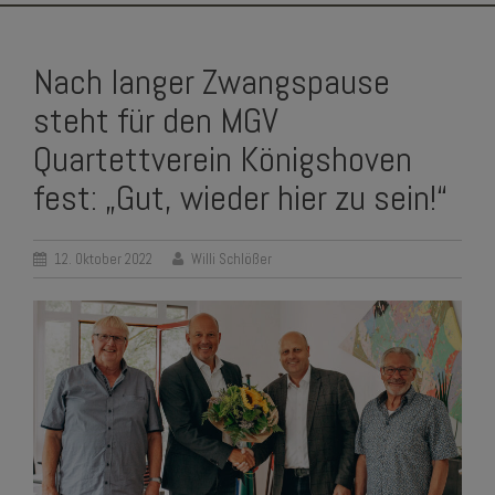
SKIP
TO
Nach langer Zwangspause
CONTENT
steht für den MGV
Quartettverein Königshoven
fest: „Gut, wieder hier zu sein!“
12. Oktober 2022
Willi Schlößer