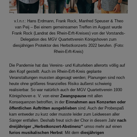
v.l.n.r.: Hans Erdmann, Frank Rock, Manfred Speuser & Theo
van Peij – Bei einem gemeinsamen Treffen im August wurde
Frank Rock (Landrat des Rhein-Erft-Kreises) von der Vorstands-
Delegation des MGV Quartettverein Königshoven zum
diesjährigen Protektor des Herbstkonzerts 2022 berufen. (Foto:
Rhein-Erft-Kreis)
Die Pandemie hat das Vereins- und Kulturleben allerorts völlig auf
den Kopf gestellt. Auch im Rhein-Erft-Kreis geplante
Veranstaltungen mussten abgesagt werden; Planungen sind noch
heute ohne größeres finanzielles Risiko äußerst schwierig
realisierbar. So war natürlich auch der MGV Quartettverein 1930
Königshoven e. V. von einer
Zwangspause
mit allen
Konsequenzen betroffen, in der
Einnahmen aus Konzerten oder
öffentlichen Auftritten ausgeblieben
sind. Auch der Probespaß
kam entweder zu kurz oder musste leider zum Leidwesen aller
Sänger entfallen. Deshalb freut sich der Chor in diesem Jahr
nach
dreijähriger „Herbstkonzert-Abstinenz“
umso mehr auf einen
furios musikalischen Herbst
: Mit dem
diesjährigen