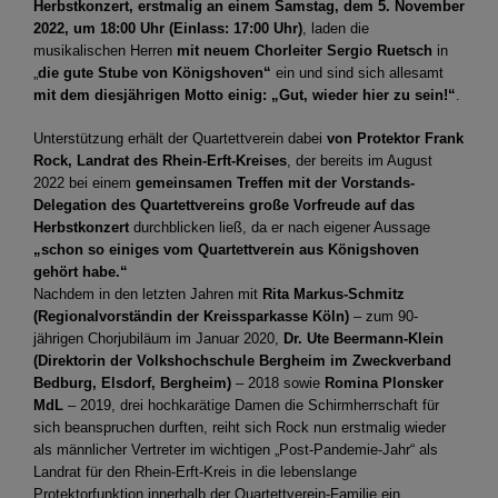
Herbstkonzert,
erstmalig an einem Samstag, dem 5. November
2022, um 18:00 Uhr (Einlass: 17:00 Uhr)
, laden die
musikalischen Herren
mit neuem Chorleiter Sergio Ruetsch
in
„
die gute Stube von Königshoven“
ein und sind sich allesamt
mit dem diesjährigen Motto einig:
„Gut, wieder hier zu sein!“
.
Unterstützung erhält der Quartettverein dabei
von Protektor Frank
Rock, Landrat des Rhein-Erft-Kreises
, der bereits im August
2022 bei einem
gemeinsamen Treffen mit der Vorstands-
Delegation des Quartettvereins große Vorfreude auf das
Herbstkonzert
durchblicken ließ, da er nach eigener Aussage
„schon so einiges vom Quartettverein aus Königshoven
gehört habe.“
Nachdem in den letzten Jahren mit
Rita Markus-Schmitz
(Regionalvorständin der Kreissparkasse Köln)
– zum 90-
jährigen Chorjubiläum im Januar 2020,
Dr. Ute Beermann-Klein
(Direktorin der Volkshochschule Bergheim im Zweckverband
Bedburg, Elsdorf, Bergheim)
– 2018 sowie
Romina Plonsker
MdL
– 2019, drei hochkarätige Damen die Schirmherrschaft für
sich beanspruchen durften, reiht sich Rock nun erstmalig wieder
als männlicher Vertreter im wichtigen „Post-Pandemie-Jahr“ als
Landrat für den Rhein-Erft-Kreis in die lebenslange
Protektorfunktion innerhalb der Quartettverein-Familie ein.