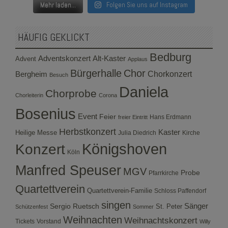
Mehr laden...
Folgen Sie uns auf Instagram
HÄUFIG GEKLICKT
Bedburg
Adventskonzert
Alt-Kaster
Advent
Applaus
Bürgerhalle
Chor
Bergheim
Chorkonzert
Besuch
Daniela
Chorprobe
Chorleiterin
Corona
Bosenius
Event
Feier
Hans Erdmann
freier Eintritt
Herbstkonzert
Kaster
Heilige Messe
Julia Diedrich
Kirche
Konzert
Königshoven
Köln
Manfred Speuser
MGV
Probe
Pfarrkirche
Quartettverein
Quartettverein-Familie
Schloss Paffendorf
singen
Sergio Ruetsch
Sänger
St. Peter
Schützenfest
Sommer
Weihnachten
Weihnachtskonzert
Tickets
Vorstand
Willy