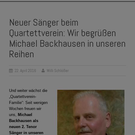
SKIP
TO
Neuer Sänger beim
CONTENT
Quartettverein: Wir begrüßen
Michael Backhausen in unseren
Reihen
22. April 2016
Willi Schlößer
Und weiter wächst die
„Quartettverein-
Familie“: Seit wenigen
Wochen freuen wir
uns,
Michael
Backhausen als
neuen 2. Tenor
Sänger in unseren