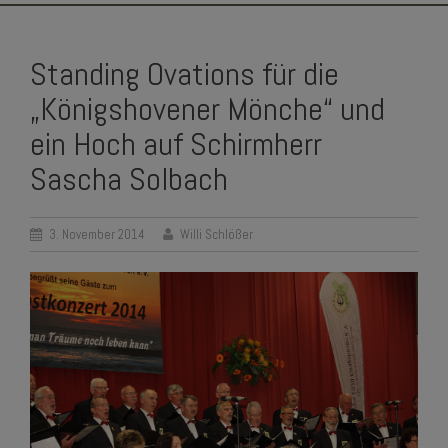
SKIP
TO
Standing Ovations für die
CONTENT
„Königshovener Mönche“ und
ein Hoch auf Schirmherr
Sascha Solbach
3. November 2014
Willi Schlößer