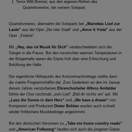
1. Tenor Willi Bremer, aus den eigenen Reihen des
Quartettvereins, bei seinem Solopart.
Quartettvereins, übernahm die Soloparts bei
„Mariettas Lied zur
Laute“
aus der Oper „Die tote Stadt“ und
„Amor ti Vieta“
aus der
Oper „Fedora“.
Mit
„Hey, das ist Musik für Dich“
verabschiedeten sich die
Sänger in die Pause. Bei den inzwischen warmen Temperaturen in
der Bürgerhalle waren die Gäste froh über eine Erfrischung und
Belüftung der Halle.
Der eigentliche Höhepunkt des Konzertnachmittags stellte dann
die zweite Programmhälfte dar: Zum Gedenken an den im Januar
diesen Jahres verstorbenen
Ehrenchorleiter Alfons Amfalder
führte der Chor nochmals „sein Lied“ „Bild dir nichts ein“ auf. Mit
„Lass die Sonne in dein Herz“
und
„We have a dream“
von
Komponist und Produzent
Dieter Bohlen
wurden auch schnell
wieder fröhlichere Musikbeiträge angestimmt.
Bei den deutschen Versionen zu
„Take me home country roads“
und
„American Folksong“
fanden sich auch die jüngeren Gäste