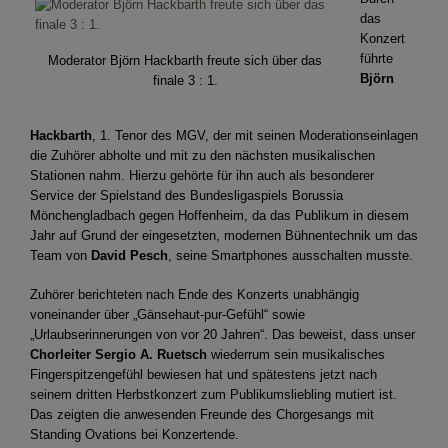
das
Konzert
führte
Moderator Björn Hackbarth freute sich über das
Björn
finale 3 : 1.
Hackbarth
, 1. Tenor des MGV, der mit seinen Moderationseinlagen
die Zuhörer abholte und mit zu den nächsten musikalischen
Stationen nahm. Hierzu gehörte für ihn auch als besonderer
Service der Spielstand des Bundesligaspiels Borussia
Mönchengladbach gegen Hoffenheim, da das Publikum in diesem
Jahr auf Grund der eingesetzten, modernen Bühnentechnik um das
Team von
David Pesch
, seine Smartphones ausschalten musste.
Zuhörer berichteten nach Ende des Konzerts unabhängig
voneinander über „Gänsehaut-pur-Gefühl“ sowie
„Urlaubserinnerungen von vor 20 Jahren“. Das beweist, dass unser
Chorleiter Sergio A. Ruetsch
wiederrum sein musikalisches
Fingerspitzengefühl bewiesen hat und spätestens jetzt nach
seinem dritten Herbstkonzert zum Publikumsliebling mutiert ist.
Das zeigten die anwesenden Freunde des Chorgesangs mit
Standing Ovations bei Konzertende.