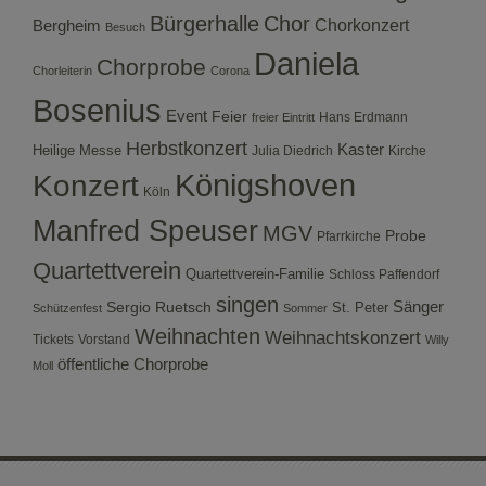
Bürgerhalle
Chor
Bergheim
Chorkonzert
Besuch
Daniela
Chorprobe
Chorleiterin
Corona
Bosenius
Event
Feier
Hans Erdmann
freier Eintritt
Herbstkonzert
Kaster
Heilige Messe
Julia Diedrich
Kirche
Konzert
Königshoven
Köln
Manfred Speuser
MGV
Probe
Pfarrkirche
Quartettverein
Quartettverein-Familie
Schloss Paffendorf
singen
Sergio Ruetsch
Sänger
St. Peter
Schützenfest
Sommer
Weihnachten
Weihnachtskonzert
Tickets
Vorstand
Willy
öffentliche Chorprobe
Moll