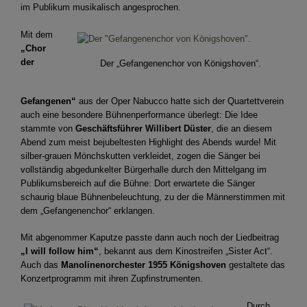
im Publikum musikalisch angesprochen.
Mit dem
„Chor
der
Der „Gefangenenchor von Königshoven“.
Gefangenen“
aus der Oper Nabucco hatte sich der Quartettverein
auch eine besondere Bühnenperformance überlegt: Die Idee
stammte von
Geschäftsführer Willibert Düster
, die an diesem
Abend zum meist bejubeltesten Highlight des Abends wurde! Mit
silber-grauen Mönchskutten verkleidet, zogen die Sänger bei
vollständig abgedunkelter Bürgerhalle durch den Mittelgang im
Publikumsbereich auf die Bühne: Dort erwartete die Sänger
schaurig blaue Bühnenbeleuchtung, zu der die Männerstimmen mit
dem „Gefangenenchor“ erklangen.
Mit abgenommer Kaputze passte dann auch noch der Liedbeitrag
„I will follow him“
, bekannt aus dem Kinostreifen „Sister Act“.
Auch das
Manolinenorchester 1955 Königshoven
gestaltete das
Konzertprogramm mit ihren Zupfinstrumenten.
Durch