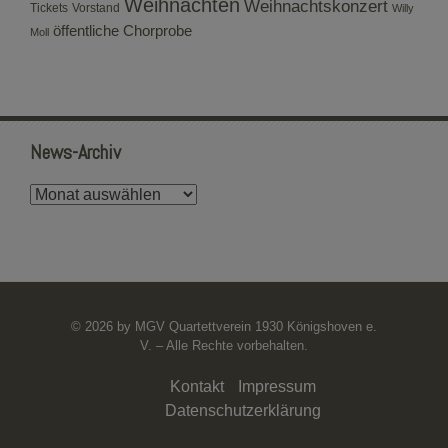
Weihnachten
Weihnachtskonzert
Tickets
Vorstand
Willy
öffentliche Chorprobe
Moll
News-Archiv
News-
Archiv
© 2026 by MGV Quartettverein 1930 Königshoven e.
V. – Alle Rechte vorbehalten.
Kontakt
Impressum
Datenschutzerklärung