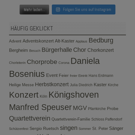
Mehr laden...
Folgen Sie uns auf Instagram
HÄUFIG GEKLICKT
Bedburg
Adventskonzert
Alt-Kaster
Advent
Applaus
Bürgerhalle
Chor
Bergheim
Chorkonzert
Besuch
Daniela
Chorprobe
Chorleiterin
Corona
Bosenius
Event
Feier
Hans Erdmann
freier Eintritt
Herbstkonzert
Kaster
Heilige Messe
Julia Diedrich
Kirche
Konzert
Königshoven
Köln
Manfred Speuser
MGV
Probe
Pfarrkirche
Quartettverein
Quartettverein-Familie
Schloss Paffendorf
singen
Sergio Ruetsch
Sänger
St. Peter
Schützenfest
Sommer