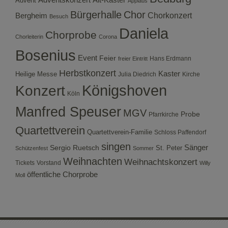
Advent
Applaus
Bürgerhalle
Chor
Bergheim
Chorkonzert
Besuch
Daniela
Chorprobe
Chorleiterin
Corona
Bosenius
Event
Feier
Hans Erdmann
freier Eintritt
Herbstkonzert
Kaster
Heilige Messe
Julia Diedrich
Kirche
Konzert
Königshoven
Köln
Manfred Speuser
MGV
Probe
Pfarrkirche
Quartettverein
Quartettverein-Familie
Schloss Paffendorf
singen
Sergio Ruetsch
Sänger
St. Peter
Schützenfest
Sommer
Weihnachten
Weihnachtskonzert
Tickets
Vorstand
Willy
öffentliche Chorprobe
Moll