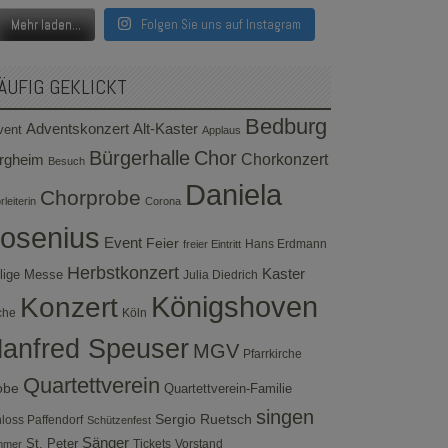
Mehr laden...
Folgen Sie uns auf Instagram
ÄUFIG GEKLICKT
Bedburg
Adventskonzert
Alt-Kaster
vent
Applaus
Bürgerhalle
Chor
rgheim
Chorkonzert
Besuch
Daniela
Chorprobe
leiterin
Corona
osenius
Event
Feier
Hans Erdmann
freier Eintritt
Herbstkonzert
Kaster
lige Messe
Julia Diedrich
Konzert
Königshoven
che
Köln
anfred Speuser
MGV
Pfarrkirche
Quartettverein
obe
Quartettverein-Familie
singen
Sergio Ruetsch
loss Paffendorf
Schützenfest
Sänger
St. Peter
Tickets
Vorstand
mmer