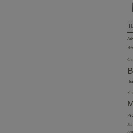
H
Ad
Be
Chor
B
Hei
Kir
M
Pr
Sch
So