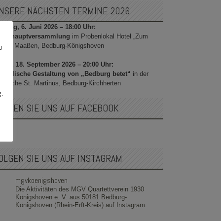
NSERE NÄCHSTEN TERMINE 2026
stag, 6. Juni 2026 – 18:00 Uhr:
hreshauptversammlung
im Probenlokal Hotel „Zum
sino“ Maaßen, Bedburg-Königshoven
u
itag, 18. September 2026 – 20:00 Uhr:
sikalische Gestaltung von „Bedburg betet“
in der
rrkirche St. Martinus, Bedburg-Kirchherten
g.
OLGEN SIE UNS AUF FACEBOOK
OLGEN SIE UNS AUF INSTAGRAM
mgvkoenigshoven
Die Aktivitäten des MGV Quartettverein 1930
Königshoven e. V. aus 50181 Bedburg-
Königshoven (Rhein-Erft-Kreis) auf Instagram.