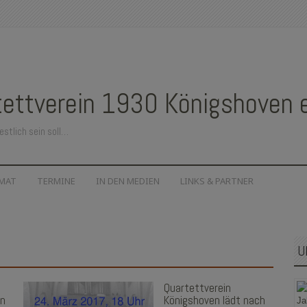
ettverein 1930 Königshoven e.
estlich sein soll…
IMAT
TERMINE
IN DEN MEDIEN
LINKS & PARTNER
U
Quartettverein
in
Königshoven lädt nach