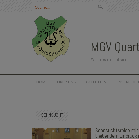
Suchbegriff
eingeben:
MGV Quart
Wenn es einmal so richtig f
SKIP
HOME
ÜBER UNS
AKTUELLES
UNSERE HE
TO
CONTENT
SEHNSUCHT
Sehnsuchtsreise mit
bleibendem Eindruck 