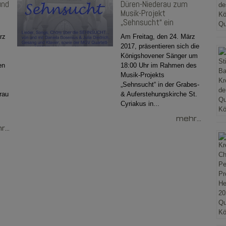
und
Düren-Niederau zum
Musik-Projekt
„Sehnsucht“ ein
rz
Am Freitag, den 24. März
2017, präsentieren sich die
Königshovener Sänger um
en
18:00 Uhr im Rahmen des
Musik-Projekts
„Sehnsucht“ in der Grabes-
rau
& Auferstehungskirche St.
Cyriakus in...
mehr...
...