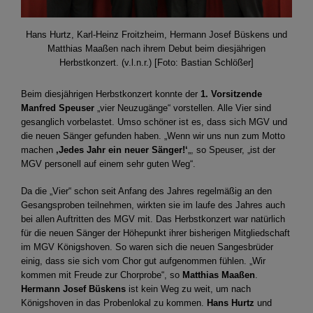
Hans Hurtz, Karl-Heinz Froitzheim, Hermann Josef Büskens und
Matthias Maaßen nach ihrem Debut beim diesjährigen
Herbstkonzert. (v.l.n.r.) [Foto: Bastian Schlößer]
Beim diesjährigen Herbstkonzert konnte der
1. Vorsitzende
Manfred Speuser
„vier Neuzugänge“ vorstellen. Alle Vier sind
gesanglich vorbelastet. Umso schöner ist es, dass sich MGV und
die neuen Sänger gefunden haben. „Wenn wir uns nun zum Motto
machen
‚Jedes Jahr ein neuer Sänger!‘
„, so Speuser, „ist der
MGV personell auf einem sehr guten Weg“.
Da die „Vier“ schon seit Anfang des Jahres regelmäßig an den
Gesangsproben teilnehmen, wirkten sie im laufe des Jahres auch
bei allen Auftritten des MGV mit. Das Herbstkonzert war natürlich
für die neuen Sänger der Höhepunkt ihrer bisherigen Mitgliedschaft
im MGV Königshoven. So waren sich die neuen Sangesbrüder
einig, dass sie sich vom Chor gut aufgenommen fühlen. „Wir
kommen mit Freude zur Chorprobe“, so
Matthias Maaßen
.
Hermann Josef Büskens
ist kein Weg zu weit, um nach
Königshoven in das Probenlokal zu kommen.
Hans Hurtz
und