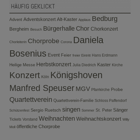
HÄUFIG GEKLICKT
Bedburg
Adventskonzert
Alt-Kaster
Advent
Applaus
Bürgerhalle
Chor
Bergheim
Chorkonzert
Besuch
Daniela
Chorprobe
Chorleiterin
Corona
Bosenius
Event
Feier
Hans Erdmann
freier Eintritt
Herbstkonzert
Kaster
Heilige Messe
Julia Diedrich
Kirche
Konzert
Königshoven
Köln
Manfred Speuser
MGV
Probe
Pfarrkirche
Quartettverein
Quartettverein-Familie
Schloss Paffendorf
singen
Sergio Ruetsch
Sänger
St. Peter
Schützenfest
Sommer
Weihnachten
Weihnachtskonzert
Tickets
Vorstand
Willy
öffentliche Chorprobe
Moll