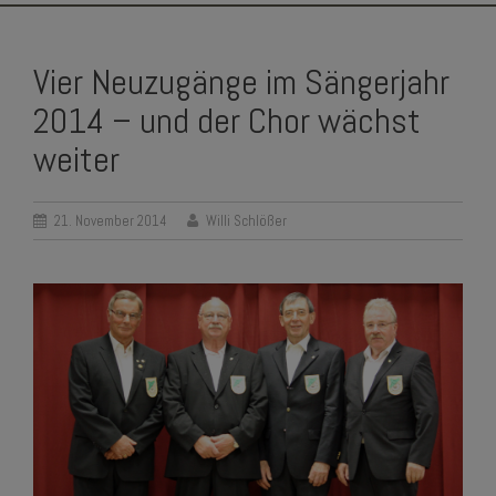
SKIP
TO
Vier Neuzugänge im Sängerjahr
CONTENT
2014 – und der Chor wächst
weiter
21. November 2014
Willi Schlößer