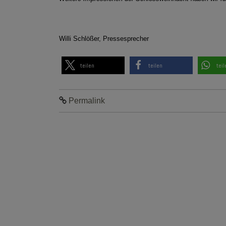
Willi Schlößer, Pressesprecher
teilen
teilen
teil
Permalink