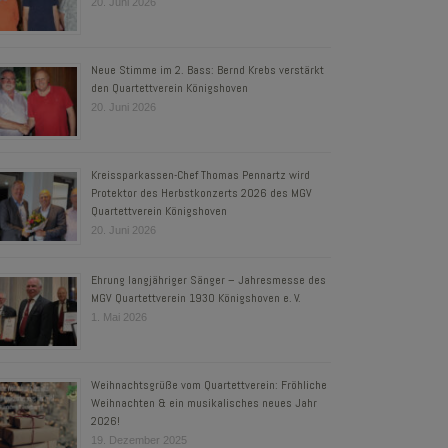
20. Juni 2026
Neue Stimme im 2. Bass: Bernd Krebs verstärkt
den Quartettverein Königshoven
20. Juni 2026
Kreissparkassen-Chef Thomas Pennartz wird
Protektor des Herbstkonzerts 2026 des MGV
Quartettverein Königshoven
20. Juni 2026
Ehrung langjähriger Sänger – Jahresmesse des
MGV Quartettverein 1930 Königshoven e. V.
1. Mai 2026
Weihnachtsgrüße vom Quartettverein: Fröhliche
Weihnachten & ein musikalisches neues Jahr
2026!
19. Dezember 2025