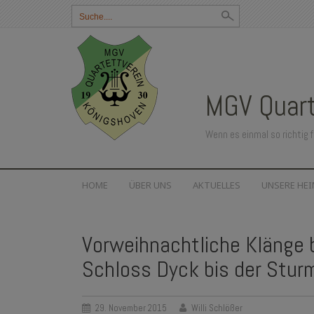
Suchbegriff
eingeben:
MGV Quart
Wenn es einmal so richtig f
SKIP
HOME
ÜBER UNS
AKTUELLES
UNSERE HE
TO
CONTENT
Vorweihnachtliche Klänge 
Schloss Dyck bis der Stur
29. November 2015
Willi Schlößer