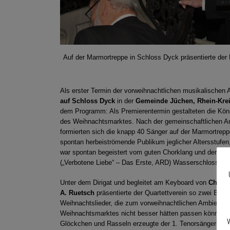
Auf der Marmortreppe in Schloss Dyck präsentierte der 
Als erster Termin der vorweihnachtlichen musikalischen 
auf Schloss Dyck
in der
Gemeinde Jüchen, Rhein-Kre
dem Programm: Als Premierentermin gestalteten die Kön
des Weihnachtsmarktes. Nach der gemeinschaftlichen An
formierten sich die knapp 40 Sänger auf der Marmortre
spontan herbeiströmende Publikum jeglicher Altersstufen
war spontan begeistert vom guten Chorklang und der a
(„Verbotene Liebe“ – Das Erste, ARD) Wasserschlosses.
Unter dem Dirigat und begleitet am Keyboard von
Chorle
A. Ruetsch
präsentierte der Quartettverein so zwei Blöc
Weihnachtslieder, die zum vorweihnachtlichen Ambiente 
Weihnachtsmarktes nicht besser hätten passen können. 
W
Glöckchen und Rasseln erzeugte der 1. Tenorsänger und 