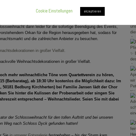
kulisse zu
 Gesang der
Cookie Einstellungen
akzeptieren
martphones und bedachten die Sänger mit reichlich Applaus.
lossweihnacht dann leider für die sofortige Beendigung des Events,
vorstehendem Orkan für die Region herausgegeben hat, sodass für
hnachtsmarkt und die zahlreichen Anbieter zu besuchen.
ackvolle Weihnachtsdekorationen in großer Vielfalt.
 noch mehr weihnachtliche Töne vom Quartettverein zu hören,
 (Barbaratag), ab 18:30 Uhr kostenlos die Möglichkeit dazu: Im
1, 50181 Bedburg Kirchherten) bei Familie Jansen lädt der Chor
cken Sie hinter die Kulissen der Probenarbeit oder singen Sie
ahreszeit entsprechend – Weihnachtslieder. Seien Sie mit dabei
or der Schlossweihnacht für den tollen Auftritt und bei unseren
 den Weg nach Schloss Dyck gefunden hatten!
ür Sie
in unserer Fotogalerie
festgehalten – bis der Sturm kam…