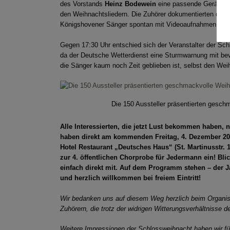
des Vorstands
Heinz Bodewein
eine passende Geräusch
den Weihnachtsliedern. Die Zuhörer dokumentierten den
Königshovener Sänger spontan mit Videoaufnahmen via S
Gegen 17:30 Uhr entschied sich der Veranstalter der Sch
da der Deutsche Wetterdienst eine Sturmwarnung mit be
die Sänger kaum noch Zeit geblieben ist, selbst den Wei
Die 150 Aussteller präsentierten geschm
Alle Interessierten, die jetzt Lust bekommen haben,
haben direkt am kommenden Freitag, 4. Dezember 2015
Hotel Restaurant „Deutsches Haus“ (St. Martinusstr. 
zur 4. öffentlichen Chorprobe für Jedermann ein! Bli
einfach direkt mit. Auf dem Programm stehen – der J
und herzlich willkommen bei freiem Eintritt!
Wir bedanken uns auf diesem Weg herzlich beim Organisat
Zuhörern, die trotz der widrigen Witterungsverhältnisse
Weitere Impressionen der Schlossweihnacht haben wir f