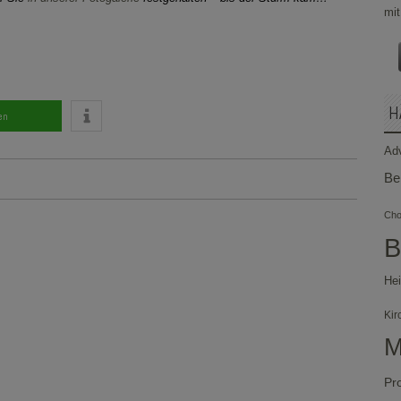
H
en
Ad
Be
Chor
B
Hei
Kir
M
Pr