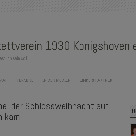
ettverein 1930 Königshoven e.
estlich sein soll…
IMAT
TERMINE
IN DEN MEDIEN
LINKS & PARTNER
bei der Schlossweihnacht auf
U
m kam