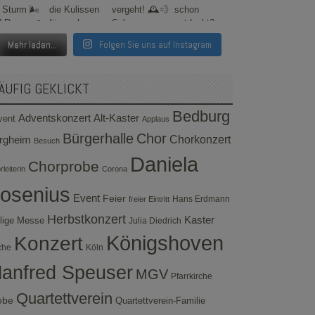
Mehr laden...
Folgen Sie uns auf Instagram
ÄUFIG GEKLICKT
Bedburg
Adventskonzert
Alt-Kaster
vent
Applaus
Bürgerhalle
Chor
rgheim
Chorkonzert
Besuch
Daniela
Chorprobe
leiterin
Corona
osenius
Event
Feier
Hans Erdmann
freier Eintritt
Herbstkonzert
Kaster
lige Messe
Julia Diedrich
Konzert
Königshoven
che
Köln
anfred Speuser
MGV
Pfarrkirche
Quartettverein
obe
Quartettverein-Familie