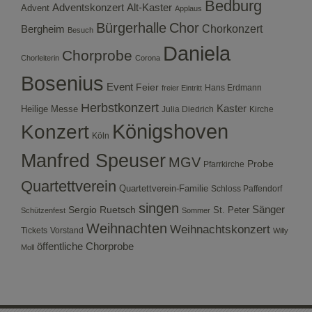
Bedburg
Adventskonzert
Alt-Kaster
Advent
Applaus
Bürgerhalle
Chor
Bergheim
Chorkonzert
Besuch
Daniela
Chorprobe
Chorleiterin
Corona
Bosenius
Event
Feier
Hans Erdmann
freier Eintritt
Herbstkonzert
Kaster
Heilige Messe
Julia Diedrich
Kirche
Konzert
Königshoven
Köln
Manfred Speuser
MGV
Probe
Pfarrkirche
Quartettverein
Quartettverein-Familie
Schloss Paffendorf
singen
Sergio Ruetsch
Sänger
St. Peter
Schützenfest
Sommer
Weihnachten
Weihnachtskonzert
Tickets
Vorstand
Willy
öffentliche Chorprobe
Moll