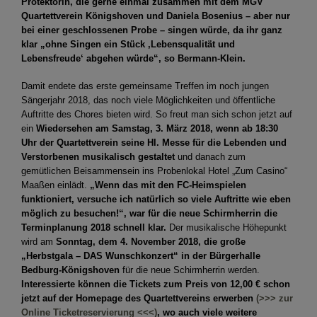
Protektorin, die gerne einmal zusammen mit dem MGV
Quartettverein Königshoven und Daniela Bosenius – aber nur
bei einer geschlossenen Probe – singen würde, da ihr ganz
klar „ohne Singen ein Stück ‚Lebensqualität und
Lebensfreude‘ abgehen würde“, so Bermann-Klein.
Damit endete das erste gemeinsame Treffen im noch jungen
Sängerjahr 2018, das noch viele Möglichkeiten und öffentliche
Auftritte des Chores bieten wird. So freut man sich schon jetzt auf
ein
Wiedersehen am Samstag, 3. März 2018, wenn ab 18:30
Uhr der Quartettverein seine Hl. Messe für die Lebenden und
Verstorbenen musikalisch gestaltet
und danach zum
gemütlichen Beisammensein ins Probenlokal Hotel „Zum Casino“
Maaßen einlädt.
„Wenn das mit den FC-Heimspielen
funktioniert, versuche ich natürlich so viele Auftritte wie eben
möglich zu besuchen!“, war für die neue Schirmherrin die
Terminplanung 2018 schnell klar.
Der musikalische Höhepunkt
wird am
Sonntag, dem 4. November 2018, die große
„Herbstgala – DAS Wunschkonzert“ in der Bürgerhalle
Bedburg-Königshoven
für die neue Schirmherrin werden.
Interessierte können die Tickets zum Preis von 12,00 € schon
jetzt auf der Homepage des Quartettvereins erwerben
(>>> zur
Online Ticketreservierung <<<)
, wo auch viele weitere