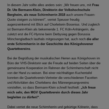
In diesem Jahr sollte alles anders sein: „Wir freuen uns, mit
Frau
Dr. Ute Bermann-Klein, Direktorin der Volkshochschule
Bergheim,
als neue Schirmherrin 2018
auch unsere Frauen-
Quote steigern zu können!“, verriet Speuser freudig
augenzwinkernd mit Blick auf Chorleiterin Bosenius. Und zugleich
ist Bermann-Klein als bekennende 1. FC Köln-Anhängerin, die
zuletzt erst die FC-Hymne beim Derbysieg gegen Borussia
Mönchengladbach lauthals mitgesungen hat, auch noch
die aller
erste Schirmherrin in der Geschichte des Königshovener
Quartettvereins
.
Bei der Begrüßung der musikalischen Herren aus Königshoven im
Büro der VHS-Direktorin war die Freude auf beiden Seiten über die
gemeinsame Kooperation im Rahmen der Schirmherrschaft nicht
von der Hand zu weisen. Bei einer reichhaltigen Kuchentafel
konnten die Quartettverein-Vertreter die verschiedenen Facetten
und Aktivitäten des Chorlebens des Männergesangvereins
vorstellen, so dass Bermann-Klein schnell festhielt:
„Ich freue
mich sehr, den MGV Quartettverein durch dieses Jahr
begleiten zu dürfen!“
.
Dabei verriet die neue Schirmherrin und gebürtige Kölnerin, dass