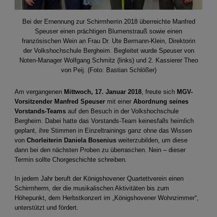
Bei der Ernennung zur Schirmherrin 2018 überreichte Manfred
Speuser einen prächtigen Blumenstrauß sowie einen
französischen Wein an Frau Dr. Ute Bermann-Klein, Direktorin
der Volkshochschule Bergheim. Begleitet wurde Speuser von
Noten-Manager Wolfgang Schmitz (links) und 2. Kassierer Theo
von Peij. (Foto: Bastian Schlößer)
Am vergangenen
Mittwoch, 17. Januar 2018
, freute sich
MGV-
Vorsitzender Manfred Speuser
mit einer
Abordnung seines
Vorstands-Teams
auf den Besuch in der Volkshochschule
Bergheim. Dabei hatte das Vorstands-Team keinesfalls heimlich
geplant, ihre Stimmen in Einzeltrainings ganz ohne das Wissen
von
Chorleiterin Daniela Bosenius
weiterzubilden, um diese
dann bei den nächsten Proben zu überraschen. Nein – dieser
Termin sollte Chorgeschichte schreiben.
In jedem Jahr beruft der Königshovener Quartettverein einen
Schirmherrn, der die musikalischen Aktivitäten bis zum
Höhepunkt, dem Herbstkonzert im „Königshovener Wohnzimmer“,
unterstützt und fördert.