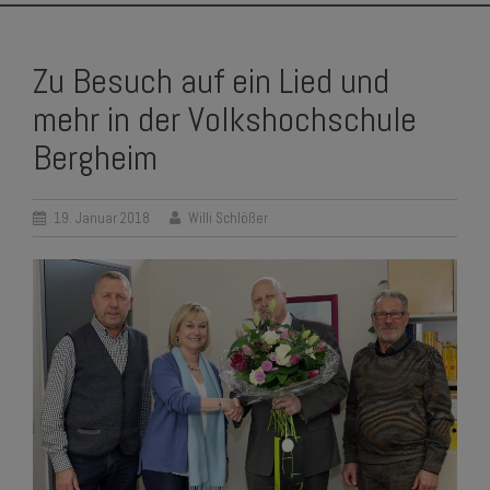
SKIP
TO
Zu Besuch auf ein Lied und
CONTENT
mehr in der Volkshochschule
Bergheim
19. Januar 2018
Willi Schlößer