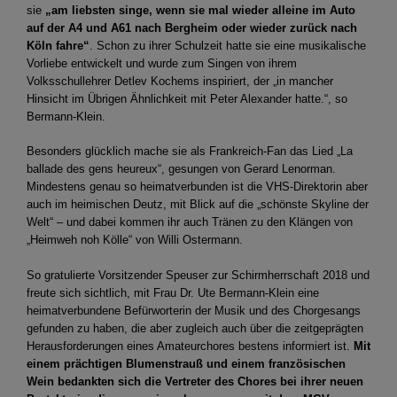
sie
„am liebsten singe, wenn sie mal wieder alleine im Auto
auf der A4 und A61 nach Bergheim oder wieder zurück nach
Köln fahre“
. Schon zu ihrer Schulzeit hatte sie eine musikalische
Vorliebe entwickelt und wurde zum Singen von ihrem
Volksschullehrer Detlev Kochems inspiriert, der „in mancher
Hinsicht im Übrigen Ähnlichkeit mit Peter Alexander hatte.“, so
Bermann-Klein.
Besonders glücklich mache sie als Frankreich-Fan das Lied „La
ballade des gens heureux“, gesungen von Gerard Lenorman.
Mindestens genau so heimatverbunden ist die VHS-Direktorin aber
auch im heimischen Deutz, mit Blick auf die „schönste Skyline der
Welt“ – und dabei kommen ihr auch Tränen zu den Klängen von
„Heimweh noh Kölle“ von Willi Ostermann.
So gratulierte Vorsitzender Speuser zur Schirmherrschaft 2018 und
freute sich sichtlich, mit Frau Dr. Ute Bermann-Klein eine
heimatverbundene Befürworterin der Musik und des Chorgesangs
gefunden zu haben, die aber zugleich auch über die zeitgeprägten
Herausforderungen eines Amateurchores bestens informiert ist.
Mit
einem prächtigen Blumenstrauß und einem französischen
Wein bedankten sich die Vertreter des Chores bei ihrer neuen