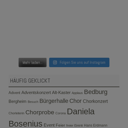
Mehr laden...
Folgen Sie uns auf Instagram
HÄUFIG GEKLICKT
Bedburg
Adventskonzert
Alt-Kaster
Advent
Applaus
Bürgerhalle
Chor
Bergheim
Chorkonzert
Besuch
Daniela
Chorprobe
Chorleiterin
Corona
Bosenius
Event
Feier
Hans Erdmann
freier Eintritt