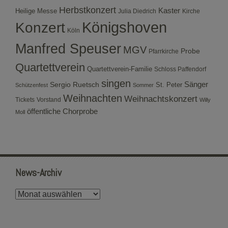
Herbstkonzert
Kaster
Heilige Messe
Julia Diedrich
Kirche
Konzert
Königshoven
Köln
Manfred Speuser
MGV
Probe
Pfarrkirche
Quartettverein
Quartettverein-Familie
Schloss Paffendorf
singen
Sergio Ruetsch
Sänger
St. Peter
Schützenfest
Sommer
Weihnachten
Weihnachtskonzert
Tickets
Vorstand
Willy
öffentliche Chorprobe
Moll
News-Archiv
News-
Archiv