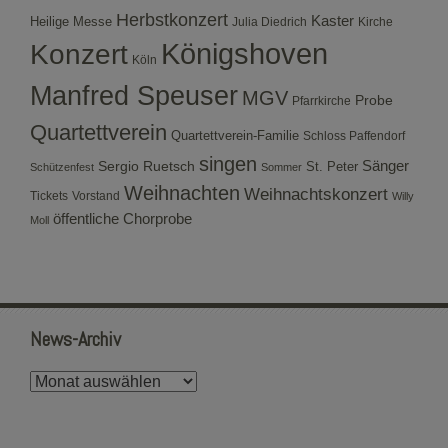
Herbstkonzert
Kaster
Heilige Messe
Julia Diedrich
Kirche
Konzert
Königshoven
Köln
Manfred Speuser
MGV
Probe
Pfarrkirche
Quartettverein
Quartettverein-Familie
Schloss Paffendorf
singen
Sergio Ruetsch
Sänger
St. Peter
Schützenfest
Sommer
Weihnachten
Weihnachtskonzert
Tickets
Vorstand
Willy
öffentliche Chorprobe
Moll
News-Archiv
News-
Archiv