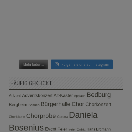
Mehr laden...
Folgen Sie uns auf Instagram
HÄUFIG GEKLICKT
Bedburg
Adventskonzert
Alt-Kaster
Advent
Applaus
Bürgerhalle
Chor
Bergheim
Chorkonzert
Besuch
Daniela
Chorprobe
Chorleiterin
Corona
Bosenius
Event
Feier
Hans Erdmann
freier Eintritt