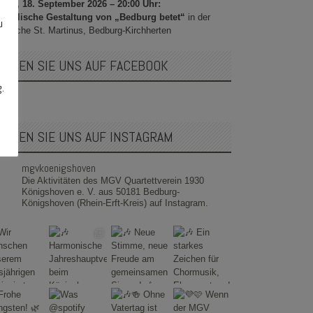
itag, 18. September 2026 – 20:00 Uhr:
sikalische Gestaltung von „Bedburg betet“
in der
u
rrkirche St. Martinus, Bedburg-Kirchherten
OLGEN SIE UNS AUF FACEBOOK
g.
OLGEN SIE UNS AUF INSTAGRAM
mgvkoenigshoven
Die Aktivitäten des MGV Quartettverein 1930
Königshoven e. V. aus 50181 Bedburg-
Königshoven (Rhein-Erft-Kreis) auf Instagram.