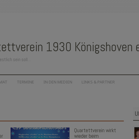
ettverein 1930 Königshoven e.
estlich sein soll…
IMAT
TERMINE
IN DEN MEDIEN
LINKS & PARTNER
U
Quartettverein wirkt
er
wieder beim