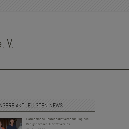
 V.
NSERE AKTUELLSTEN NEWS
Harmonische Jahreshauptversammlung des
Königshovener Quartettvereins