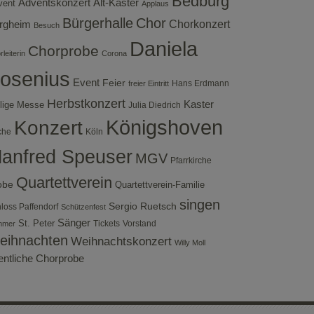
Bedburg
Adventskonzert
Alt-Kaster
vent
Applaus
Bürgerhalle
Chor
rgheim
Chorkonzert
Besuch
Daniela
Chorprobe
leiterin
Corona
osenius
Event
Feier
Hans Erdmann
freier Eintritt
Herbstkonzert
Kaster
lige Messe
Julia Diedrich
Konzert
Königshoven
che
Köln
anfred Speuser
MGV
Pfarrkirche
Quartettverein
obe
Quartettverein-Familie
singen
Sergio Ruetsch
loss Paffendorf
Schützenfest
Sänger
St. Peter
Tickets
Vorstand
mmer
eihnachten
Weihnachtskonzert
Willy Moll
fentliche Chorprobe