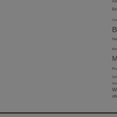
Ad
Be
Chor
B
Hei
Kir
M
Pr
Sch
So
W
öf