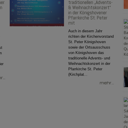
her
traditionellen „Advents-
en
& Weihnachtskonzert“
in der Königshovener
Pfarrkirche St. Peter
mit
Auch in diesem Jahr
richten der Kirchenvorstand
St. Peter Königshoven
sowie der Ortsausschuss
st
von Königshoven das
en
traditionelle Advents- und
Weihnachtskonzert in der
der
Pfarrkirche St. Peter
(Kirchplat...
...
mehr...