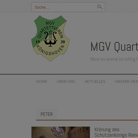
Suchbegriff
eingeben:
MGV Quart
Wenn es einmal so richtig f
SKIP
HOME
ÜBER UNS
AKTUELLES
UNSERE HE
TO
CONTENT
PETER
Krönung des
Schützenkönigs Rein