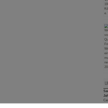
U
Sam
Ja
Ca