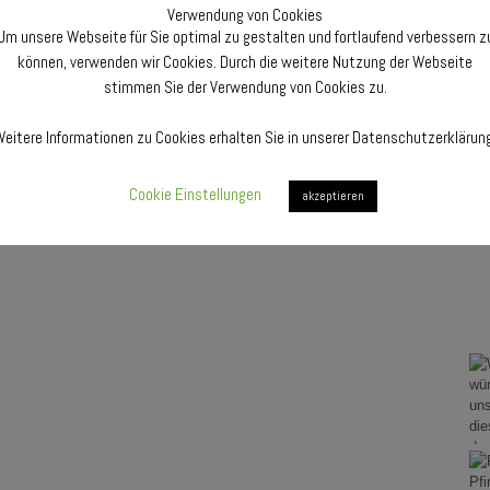
Fre
Verwendung von Cookies
Mu
Um unsere Webseite für Sie optimal zu gestalten und fortlaufend verbessern z
Pfa
können, verwenden wir Cookies. Durch die weitere Nutzung der Webseite
stimmen Sie der Verwendung von Cookies zu.
F
eitere Informationen zu Cookies erhalten Sie in unserer Datenschutzerklärun
Cookie Einstellungen
akzeptieren
F