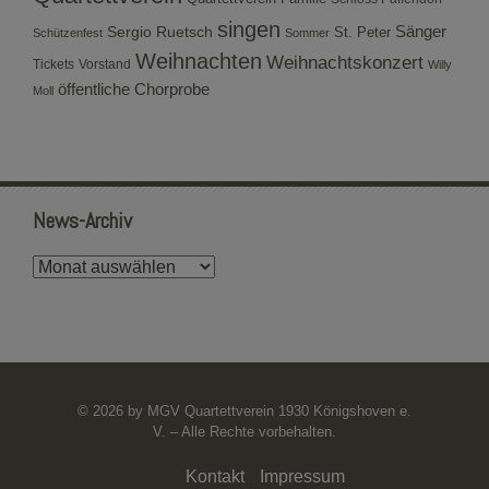
singen
Sergio Ruetsch
Sänger
St. Peter
Schützenfest
Sommer
Weihnachten
Weihnachtskonzert
Tickets
Vorstand
Willy
öffentliche Chorprobe
Moll
News-Archiv
News-
Archiv
© 2026 by MGV Quartettverein 1930 Königshoven e.
V. – Alle Rechte vorbehalten.
Kontakt
Impressum