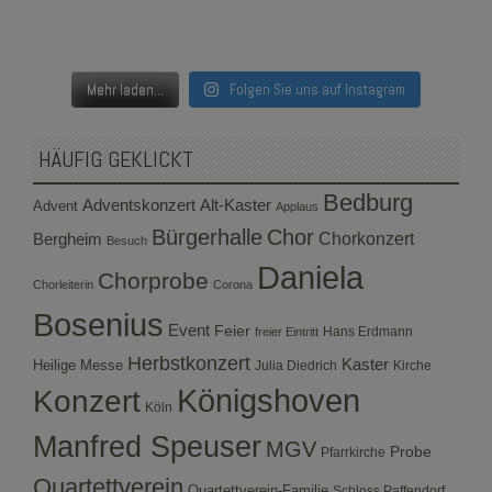
Mehr laden...
Folgen Sie uns auf Instagram
HÄUFIG GEKLICKT
Bedburg
Adventskonzert
Alt-Kaster
Advent
Applaus
Bürgerhalle
Chor
Bergheim
Chorkonzert
Besuch
Daniela
Chorprobe
Chorleiterin
Corona
Bosenius
Event
Feier
Hans Erdmann
freier Eintritt
Herbstkonzert
Kaster
Heilige Messe
Julia Diedrich
Kirche
Konzert
Königshoven
Köln
Manfred Speuser
MGV
Probe
Pfarrkirche
Quartettverein
Quartettverein-Familie
Schloss Paffendorf