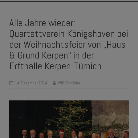
SKIP
TO
Alle Jahre wieder:
CONTENT
Quartettverein Königshoven bei
der Weihnachtsfeier von „Haus
& Grund Kerpen“ in der
Erfthalle Kerpen-Türnich
14. Dezember 2014
Willi Schlößer