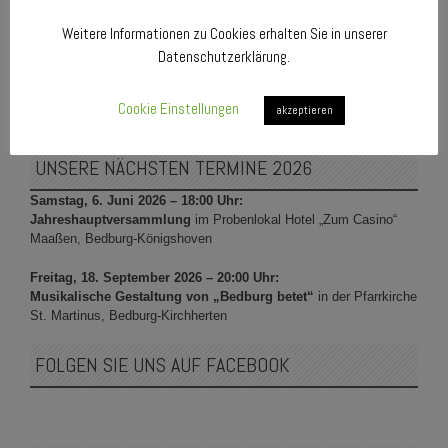
Weitere Informationen zu Cookies erhalten Sie in unserer
Datenschutzerklärung.
Cookie Einstellungen
akzeptieren
UNSERE NÄCHSTEN TERMINE 2026
Samstag, 6. Juni 2026 – 18:00 Uhr:
Jahreshauptversammlung
im Probenlokal Hotel „Zum Casino“
Maaßen, Bedburg-Königshoven
Freitag, 18. September 2026 – 20:00 Uhr:
Musikalische Gestaltung von „Bedburg betet“
in der Pfarrkirche
St. Martinus, Bedburg-Kirchherten
FOLGEN SIE UNS AUF FACEBOOK