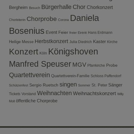
Bürgerhalle
Chor
Bergheim
Chorkonzert
Besuch
Daniela
Chorprobe
Chorleiterin
Corona
Bosenius
Event
Feier
Hans Erdmann
freier Eintritt
Herbstkonzert
Kaster
Heilige Messe
Julia Diedrich
Kirche
Konzert
Königshoven
Köln
Manfred Speuser
MGV
Probe
Pfarrkirche
Quartettverein
Quartettverein-Familie
Schloss Paffendorf
singen
Sergio Ruetsch
Sänger
St. Peter
Schützenfest
Sommer
Weihnachten
Weihnachtskonzert
Tickets
Vorstand
Willy
öffentliche Chorprobe
Moll