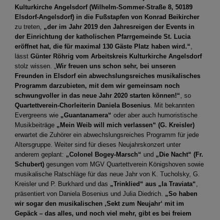
Kulturkirche Angelsdorf (Wilhelm-Sommer-Straße 8, 50189
Elsdorf-Angelsdorf) in die Fußstapfen von Konrad Beikircher
zu treten,
„der im Jahr 2019 den Jahresreigen der Events in
der Einrichtung der katholischen Pfarrgemeinde St. Lucia
eröffnet hat, die für maximal 130 Gäste Platz haben wird.“
,
lässt
Günter Röhrig vom Arbeitskreis Kulturkirche Angelsdorf
stolz wissen. „
Wir freuen uns schon sehr, bei unseren
Freunden in Elsdorf ein abwechslungsreiches musikalisches
Programm darzubieten, mit dem wir gemeinsam noch
schwungvoller in das neue Jahr 2020 starten können!“
, so
Quartettverein-Chorleiterin Daniela Bosenius
. Mit bekannten
Evergreens wie
„Guantanamera“
oder aber auch humoristische
Musikbeiträge
„Mein Weib will mich verlassen“ (G. Kreisler)
erwartet die Zuhörer ein abwechslungsreiches Programm für jede
Altersgruppe. Weiter sind für dieses Neujahrskonzert unter
anderem geplant:
„Colonel Bogey-Marsch“
und
„Die Nacht“ (Fr.
Schubert)
gesungen vom MGV Quartettverein Königshoven sowie
musikalische Ratschläge für das neue Jahr von K. Tucholsky, G.
Kreisler und P. Burkhard und das
„Trinklied“
aus „la Traviata“
,
präsentiert von Daniela Bosenius und Julia Diedrich.
„So haben
wir sogar den musikalischen ‚Sekt zum Neujahr‘ mit im
Gepäck – das alles, und noch viel mehr, gibt es bei freiem