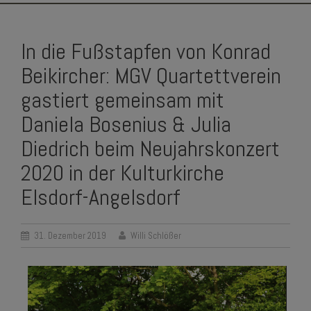
SKIP
TO
In die Fußstapfen von Konrad
CONTENT
Beikircher: MGV Quartettverein
gastiert gemeinsam mit
Daniela Bosenius & Julia
Diedrich beim Neujahrskonzert
2020 in der Kulturkirche
Elsdorf-Angelsdorf
31. Dezember 2019
Willi Schlößer